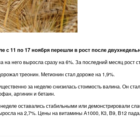
 с 11 по 17 ноября перешли в рост после двухнедель
 на него выросла сразу на 6%. За последний месяц рост с
дорожал треонин. Метионин стал дороже на 1,9%.
ственно за неделю снизилась стоимость валина. Он стал д
фан, аргинин и бетаин.
еделе оставались стабильными или демонстрировали слаб
ыросла на 2,7%. Цены на витамины А1000, К3, В9, В12 пад