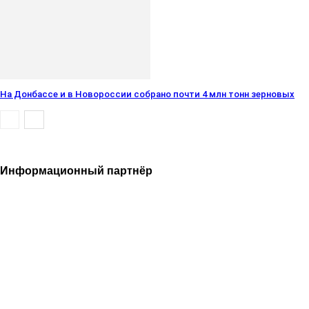
На Донбассе и в Новороссии собрано почти 4 млн тонн зерновых
Информационный партнёр