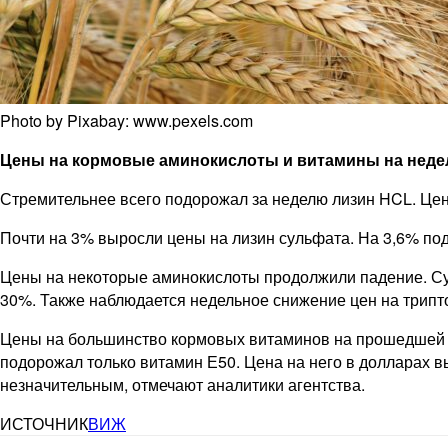
Photo by Pixabay: www.pexels.com
Цены на кормовые аминокислоты и витамины на неделе
Стремительнее всего подорожал за неделю лизин HCL. Цена
Почти на 3% выросли цены на лизин сульфата. На 3,6% по
Цены на некоторые аминокислоты продолжили падение. Суще
30%. Также наблюдается недельное снижение цен на трипто
Цены на большинство кормовых витаминов на прошедшей н
подорожал только витамин Е50. Цена на него в долларах в
незначительным, отмечают аналитики агентства.
ИСТОЧНИК
ВИЖ