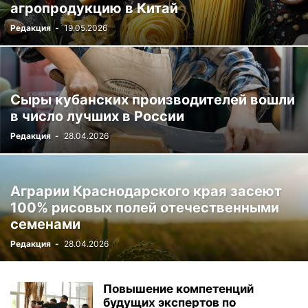
агропродукцию в Китай
Редакция
-
19.05.2026
Сыры кубанских производителей вошли
в число лучших в России
Редакция
-
28.04.2026
Аграрии Краснодарского края засеют
100% рисовых полей отечественными
семенами
Редакция
-
28.04.2026
Повышение компетенций
будущих экспертов по