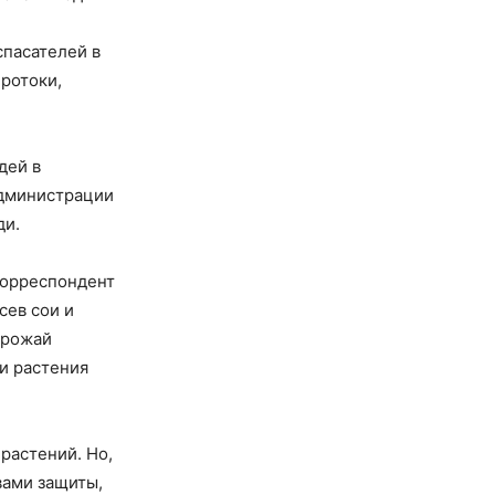
спасателей в
Протоки,
дей в
администрации
ди.
корреспондент
сев сои и
урожай
и растения
растений. Но,
вами защиты,