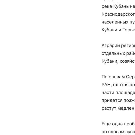
реке Кубань н
Краснодарског
населенных пун
Кубани и Горьк
Аграрии регио
отдельных рай
Кубани, хозяйс
По словам Сер
РАН, плохая по
части площаде
придется позж
растут медлен
Еще одна проб
по словам экс