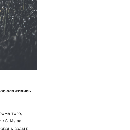
рае сложились
роме того,
 ∘C. Из‑за
ровень воды в