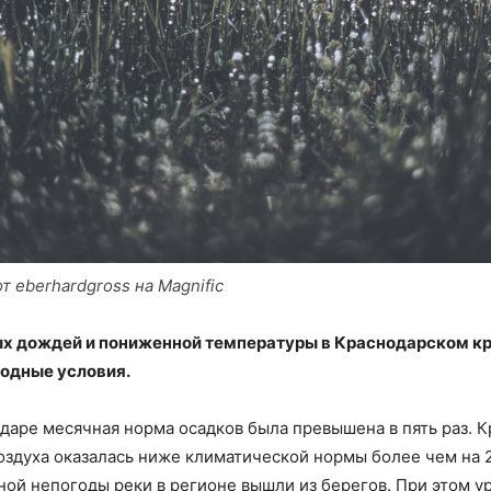
 eberhardgross на Magnific
ых дождей и пониженной температуры в Краснодарском к
одные условия.
одаре месячная норма осадков была превышена в пять раз. К
оздуха оказалась ниже климатической нормы более чем на 2
ой непогоды реки в регионе вышли из берегов. При этом у