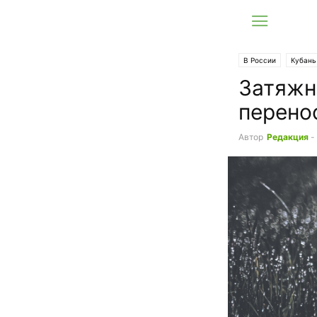
В России
Кубань
Затяжн
перено
Автор
Редакция
-