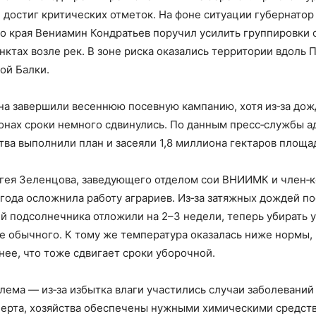
е достиг критических отметок. На фоне ситуации губернатор
о края Вениамин Кондратьев поручил усилить группировки 
ктах возле рек. В зоне риска оказались территории вдоль 
ой Балки.
на завершили весеннюю посевную кампанию, хотя из‑за дож
онах сроки немного сдвинулись. По данным пресс‑службы 
тва выполнили план и засеяли 1,8 миллиона гектаров площа
гея Зеленцова, заведующего отделом сои ВНИИМК и член‑
года осложнила работу аграриев. Из‑за затяжных дождей по
й подсолнечника отложили на 2–3 недели, теперь убирать 
е обычного. К тому же температура оказалась ниже нормы, 
нее, что тоже сдвигает сроки уборочной.
лема — из‑за избытка влаги участились случаи заболеваний 
перта, хозяйства обеспечены нужными химическими средст