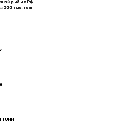
рной рыбы в РФ
а 300 тыс. тонн
»
е
 тонн