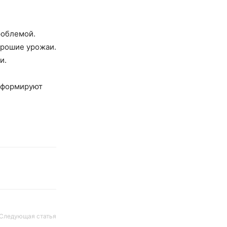
роблемой.
орошие урожаи.
и.
и формируют
Следующая статья