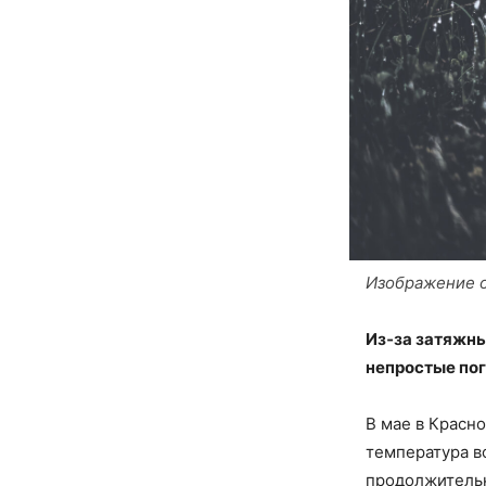
Изображение от
Из‑за затяжн
непростые пог
В мае в Красн
температура в
продолжительн