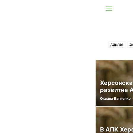
АДЫГЕЯ
Д
Херсонская
развитие 
Оксана Багненко
В АПК Хер