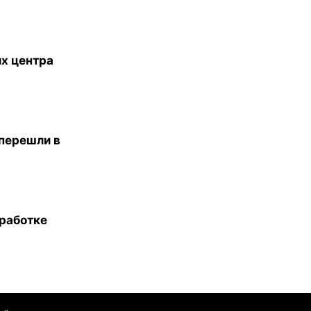
х центра
перешли в
работке