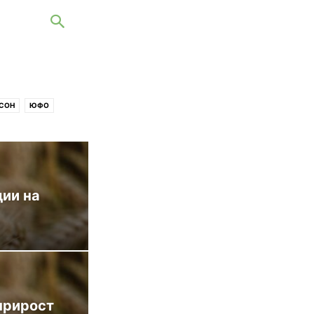
СОН
ЮФО
дии на
прирост