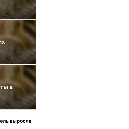
их
ты в
мель выросла