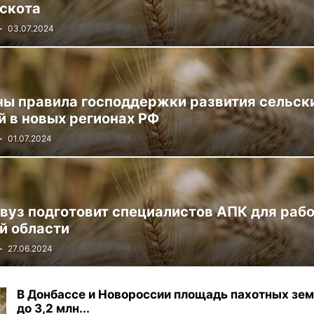
 скота
-
03.07.2024
ы правила господдержки развития сельск
й в новых регионах РФ
-
01.07.2024
вуз подготовит специалистов АПК для рабо
й области
-
27.06.2024
В Донбассе и Новороссии площадь пахотных зе
до 3,2 млн...