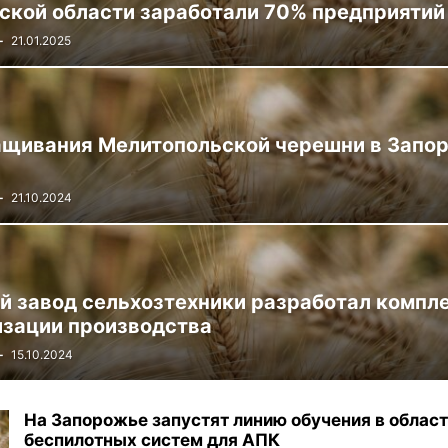
ской области заработали 70% предприятий
-
21.01.2025
щивания Мелитопольской черешни в Запо
-
21.10.2024
й завод сельхозтехники разработал комп
изации производства
-
15.10.2024
На Запорожье запустят линию обучения в облас
беспилотных систем для АПК