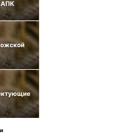
 АПК
рожской
лектующие
ти