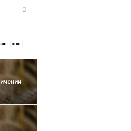
СОН
ЮФО
личении