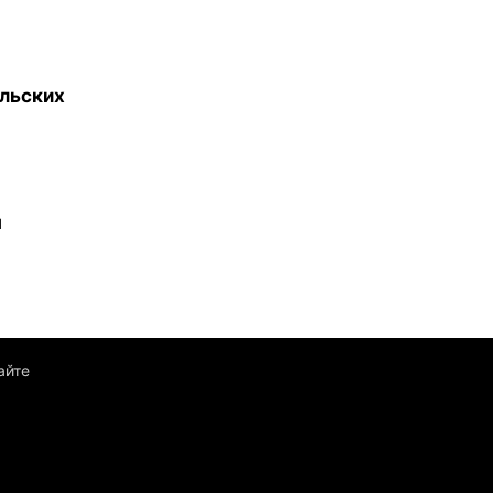
льских
ы
айте