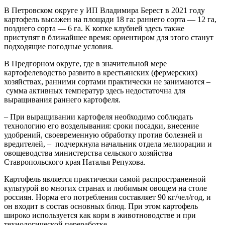
В Петровском округе у ИП Владимира Берест в 2021 году
картофель высажен на площади 18 га: раннего сорта — 12 га,
позднего сорта — 6 га. К копке клубней здесь также
приступят в ближайшее время: ориентиром для этого станут
подходящие погодные условия.
В Предгорном округе, где в значительной мере
картофелеводство развито в крестьянских (фермерских)
хозяйствах, ранними сортами практически не занимаются –
сумма активных температур здесь недостаточна для
выращивания раннего картофеля.
– При выращивании картофеля необходимо соблюдать
технологию его возделывания: сроки посадки, внесение
удобрений, своевременную обработку против болезней и
вредителей, – подчеркнула начальник отдела мелиорации и
овощеводства министерства сельского хозяйства
Ставропольского края Наталья Репухова.
Картофель является практически самой распространенной
культурой во многих странах и любимым овощем на столе
россиян. Норма его потребления составляет 90 кг/чел/год, и
он входит в состав основных блюд. При этом картофель
широко используется как корм в животноводстве и при
технологической переработке.