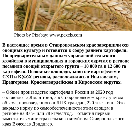
Photo by Pixabay: www.pexels.com
В настоящее время в Ставропольском крае завершили сев
овощных культур и готовятся к сбору раннего картофеля.
По предварительным данным управлений сельского
хозяйства в муниципальных и городских округах в регионе
посадили овощей открытого грунта – 10 800 га и 12 600 га
картофеля. Основные площади, занятые картофелем в
СХП и К(Ф)Х региона, расположились в Ипатовском,
Предгорном, Красногвардейском и Кировском округах.
– Общее производство картофеля в России за 2020 год
составило 12,8 млн тонн, а в Ставропольском крае с учетом
объема, произведенного в ЛПХ граждан, 220 тыс. тонн. Это
закрыло норму по самообеспеченности этим овощем в
регионе на 87 % или 78 кг/чел/год, – отметил первый
заместитель министра сельского хозяйства Ставропольского
края Вячеслав Дридигер.