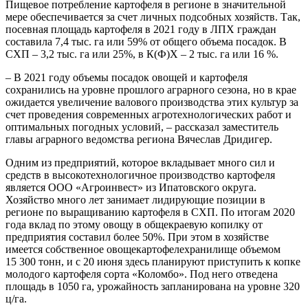
Пищевое потребление картофеля в регионе в значительной
мере обеспечивается за счет личных подсобных хозяйств. Так,
посевная площадь картофеля в 2021 году в ЛПХ граждан
составила 7,4 тыс. га или 59% от общего объема посадок. В
СХП – 3,2 тыс. га или 25%, в К(Ф)Х – 2 тыс. га или 16 %.
– В 2021 году объемы посадок овощей и картофеля
сохранились на уровне прошлого аграрного сезона, но в крае
ожидается увеличение валового производства этих культур за
счет проведения современных агротехнологических работ и
оптимальных погодных условий, – рассказал заместитель
главы аграрного ведомства региона Вячеслав Дридигер.
Одним из предприятий, которое вкладывает много сил и
средств в высокотехнологичное производство картофеля
является ООО «Агроинвест» из Ипатовского округа.
Хозяйство много лет занимает лидирующие позиции в
регионе по выращиванию картофеля в СХП. По итогам 2020
года вклад по этому овощу в общекраевую копилку от
предприятия составил более 50%. При этом в хозяйстве
имеется собственное овощекартофелехранилище объемом
15 300 тонн, и с 20 июня здесь планируют приступить к копке
молодого картофеля сорта «Коломбо». Под него отведена
площадь в 1050 га, урожайность запланирована на уровне 320
ц/га.