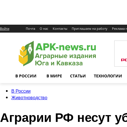
Войти
Почта
О нас
Контакты
Приглашаем на работу
Реклама н
В РОССИИ
В МИРЕ
СТАТЬИ
ТЕХНОЛОГИИ
В России
Животноводство
Аграрии РФ несут у