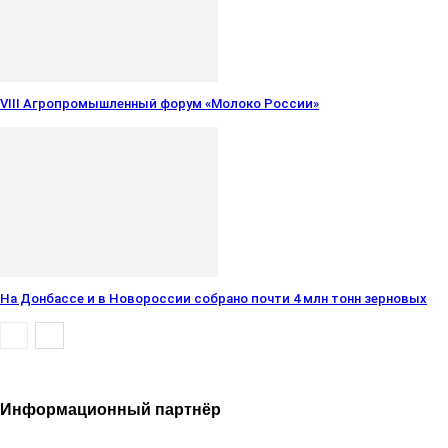
VIII Агропромышленный форум «Молоко России»
На Донбассе и в Новороссии собрано почти 4 млн тонн зерновых
Информационный партнёр