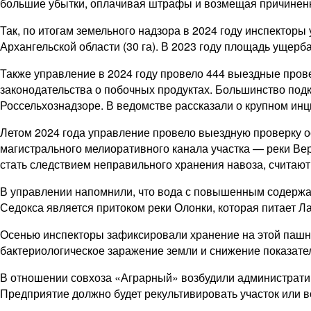
большие убытки, оплачивая штрафы и возмещая причиненн
Так, по итогам земельного надзора в 2024 году инспекторы
Архангельской области (30 га). В 2023 году площадь ущерб
Также управление в 2024 году провело 444 выездные пров
законодательства о побочных продуктах. Большинство под
Россельхознадзоре. В ведомстве рассказали о крупном инц
Летом 2024 года управление провело выездную проверку 
магистрального мелиоративного канала участка — реки В
стать следствием неправильного хранения навоза, считают
В управлении напомнили, что вода с повышенным содержан
Седокса является притоком реки Олонки, которая питает Л
Осенью инспекторы зафиксировали хранение на этой пашне
бактериологическое заражение земли и снижение показател
В отношении совхоза «Аграрный» возбудили административ
Предприятие должно будет рекультивировать участок или 