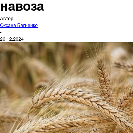
навоза
Автор
Оксана Багненко
-
26.12.2024