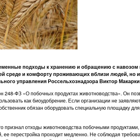
еменные подходы к хранению и обращению с навозом 
щей среде и комфорту проживающих вблизи людей, но 
льного управления Россельхознадзора Виктор Макарк
кон 248-ФЗ «О побочных продуктах животноводства». Он по
ользовать как биоудобрение. Если организации не заявляют
 собственник обязан оборудовать специальную площадку для
то признал отходы животноводства побочными продуктами, 
 ее перестройка проходит медленно. Не соблюдая требован