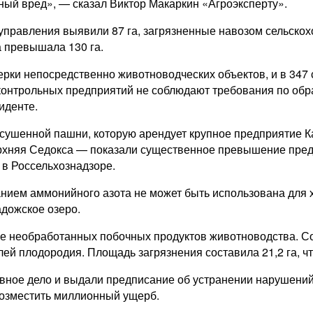
ый вред», — сказал Виктор Макаркин «Агроэксперту».
 управления выявили 87 га, загрязненные навозом сельскохо
а превышала 130 га.
ерки непосредственно животноводческих объектов, и в 34
контрольных предприятий не соблюдают требования по обр
иденте.
осушенной пашни, которую арендует крупное предприятие
ерхняя Седокса — показали существенное превышение пред
 в Россельхознадзоре.
ием аммонийного азота не может быть использована для х
адожское озеро.
 необработанных побочных продуктов животноводства. Сот
ей плодородия. Площадь загрязнения составила 21,2 га, ч
ное дело и выдали предписание об устранении нарушений.
возместить миллионный ущерб.