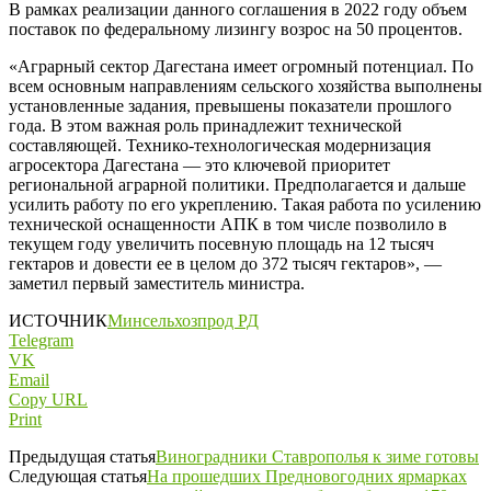
В рамках реализации данного соглашения в 2022 году объем
поставок по федеральному лизингу возрос на 50 процентов.
«Аграрный сектор Дагестана имеет огромный потенциал. По
всем основным направлениям сельского хозяйства выполнены
установленные задания, превышены показатели прошлого
года. В этом важная роль принадлежит технической
составляющей. Технико-технологическая модернизация
агросектора Дагестана — это ключевой приоритет
региональной аграрной политики. Предполагается и дальше
усилить работу по его укреплению. Такая работа по усилению
технической оснащенности АПК в том числе позволило в
текущем году увеличить посевную площадь на 12 тысяч
гектаров и довести ее в целом до 372 тысяч гектаров», —
заметил первый заместитель министра.
ИСТОЧНИК
Минсельхозпрод РД
Telegram
VK
Email
Copy URL
Print
Предыдущая статья
Виноградники Ставрополья к зиме готовы
Следующая статья
На прошедших Предновогодних ярмарках