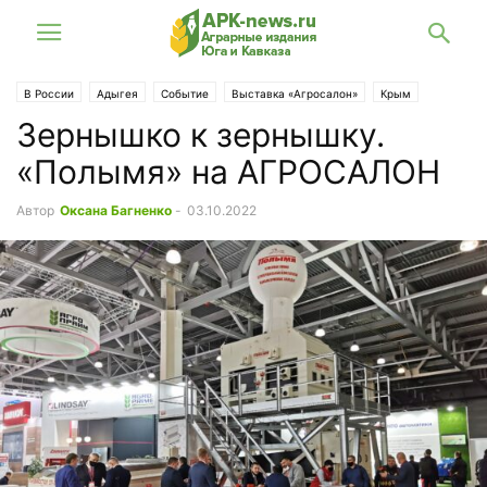
В России
Адыгея
Событие
Выставка «Агросалон»
Крым
Зернышко к зернышку.
Кубань
СКФО
Ставрополье
ЮФО
«Полымя» на АГРОСАЛОН
Автор
Оксана Багненко
-
03.10.2022