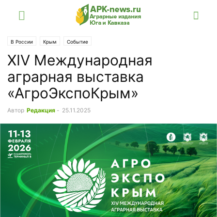
В России
Крым
Событие
XIV Международная
аграрная выставка
«АгроЭкспоКрым»
Автор
Редакция
-
25.11.2025