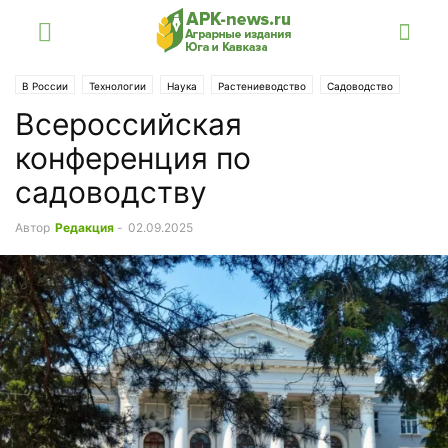
В России
Технологии
Наука
Растениеводство
Садоводство
Всероссийская
Событие
конференция по
садоводству
Автор
Редакция
-
02.09.2025