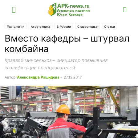
Технологии
Агротехника
В России
Ставрополье
Статьи
Вместо кафедры – штурвал
комбайна
Краевой минсельхоз – инициатор повышения
квалификации преподавателей
Автор
Александра Рашидова
-
27.12.2017