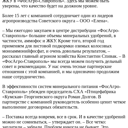
ЖКУ в «ФосАгро-Ставрополь». Здесь мы можем быть
уверены, что качество будет на должном уровне.
Более 15 лет с компанией сотрудничает один из лидеров
агропроизводства Советского округа – ООО «Елена».
– Мы ежегодно закупаем в центре дистрибуции «ФосАгро-
Ставрополь» большие объемы минеральных удобрений, в
частности, аммофос и ЖКУ. Кроме того, второй год
применяем для листовой подкормки озимых колосовых
моноаммонийфосфат, и очень довольны результатом, –
рассказал главный агроном хозяйства Константин Спивак. – В
«ФосАгро-Ставрополь» мы всегда можем получить дельный
совет и рекомендации. У нас очень тесные партнерские
отношения с этой компанией, и мы однозначно продолжим
наше сотрудничество.
В эффективности систем минерального питания «ФосАгро-
Ставрополь» убежден председатель СХА «Птицефабрика
«Кумская» Георгиевского округа Роман Долгов. В
партнерстве с компанией руководитель особенно ценит четкое
выполнение договорных обязательств.
– Поставка всегда вовремя, все в срок. И в качестве удобрений
можно не сомневаться, – утверждает он. – Все четко:
заплатили – забрали. Проблем никогда не бывает. Это