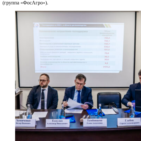
(группа «ФосАгро»).