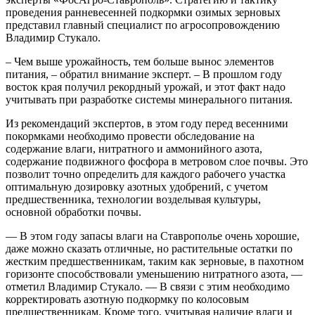
проведения ранневесенней подкормки озимых зерновых
представил главный специалист по агросопровождению
Владимир Стукало.
– Чем выше урожайность, тем больше вынос элементов
питания, – обратил внимание эксперт. – В прошлом году
восток края получил рекордный урожай, и этот факт надо
учитывать при разработке системы минерального питания.
Из рекомендаций экспертов, в этом году перед весенними
покормками необходимо провести обследование на
содержание влаги, нитратного и аммонийного азота,
содержание подвижного фосфора в метровом слое почвы. Это
позволит точно определить для каждого рабочего участка
оптимальную дозировку азотных удобрений, с учетом
предшественника, технологии возделывая культуры,
основной обработки почвы.
— В этом году запасы влаги на Ставрополье очень хорошие,
даже можно сказать отличные, но растительные остатки по
жестким предшественникам, таким как зерновые, в пахотном
горизонте способствовали уменьшению нитратного азота, —
отметил Владимир Стукало. — В связи с этим необходимо
корректировать азотную подкормку по колосовым
предшественникам. Кроме того, учитывая наличие влаги и