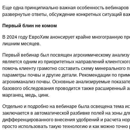
Еще одна принципиально важная особенность вебинаров —
развернутые ответы, обсуждение конкретных ситуаций важ
Первый блин не комом
В 2024 году ЕвроХим анонсирует крайне многогранную про
лишним месяцев.
Первый вебинар был посвящен агрохимическому анализу п
является одним из приоритетных направлений клиентского
помочь клиенту грамотно составить схему минерального пи
параметры почвы и другие детали. Рекомендации по приме
агрохиманализ почвы. Основные анализируемые показате
базового обследования проводится также расширенный ана
марганец, медь, цинк.
Отдельно и подробно на вебинаре была освещена тема ис
заключается в автоматической разбивке полей на зоны дл
дифференцированного внесения удобрений и расчета норм 
просто использовать такую технологию и как можно точно 