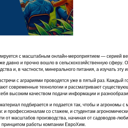
иируется с масштабным онлайн-мероприятием — серией ве
же давно и прочно вошло в сельскохозяйственную сферу. О
ства и, в частности, минерального питания, а изучать эт
стречи с аграриями проводятся уже в пятый раз. Каждый 
дают современные технологии и рассматривают существующ
ебя высоким качеством подачи информации и разнообрази
атериал подбирается и подается так, чтобы и агрономы с 
ем: и профессионалам со стажем, и студентам агрономичес
сти от масштабов производства, начиная от садоводов-лю
м принципом работы компании ЕвроХим.