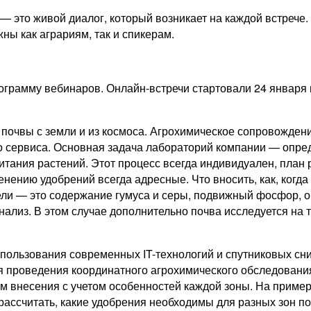
 это живой диалог, который возникает на каждой встрече
ны как аграриям, так и спикерам.
грамму вебинаров. Онлайн-встречи стартовали 24 января и
очвы с земли и из космоса. Агрохимическое сопровождени
 сервиса. Основная задача лабораторий компании — опреде
тания растений. Этот процесс всегда индивидуален, план р
нению удобрений всегда адресные. Что вносить, как, когда
ли — это содержание гумуса и серы, подвижный фосфор, о
лиз. В этом случае дополнительно почва исследуется на та
пользования современных IT-технологий и спутниковых сни
я проведения координатного агрохимического обследования
внесения с учетом особенностей каждой зоны. На примере 
рассчитать, какие удобрения необходимы для разных зон пол