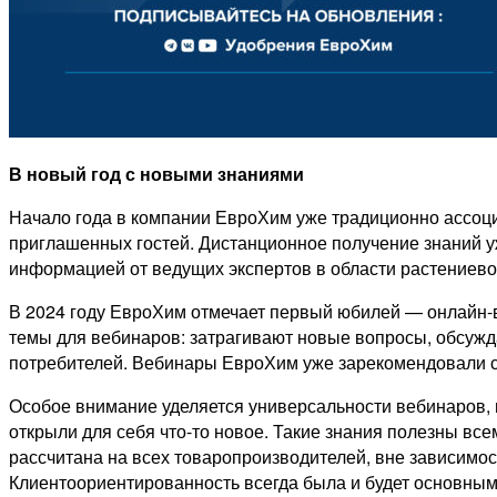
В новый год с новыми знаниями
Начало года в компании ЕвроХим уже традиционно ассоц
приглашенных гостей. Дистанционное получение знаний у
информацией от ведущих экспертов в области растениевод
В 2024 году ЕвроХим отмечает первый юбилей — онлайн-в
темы для вебинаров: затрагивают новые вопросы, обсуж
потребителей. Вебинары ЕвроХим уже зарекомендовали с
Особое внимание уделяется универсальности вебинаров, м
открыли для себя что-то новое. Такие знания полезны вс
рассчитана на всех товаропроизводителей, вне зависимо
Клиентоориентированность всегда была и будет основны