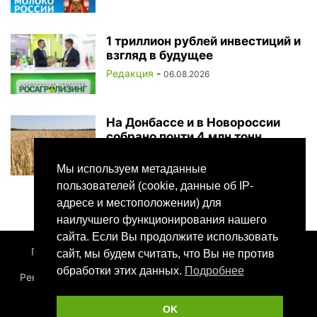
1 триллион рублей инвестиций и
взгляд в будущее
Редакция
-
06.08.2026
На Донбассе и в Новороссии
собрано почти 4 млн тонн
зерновых
Редакция
-
Мы используем метаданные
05.08.2026
пользователей (cookie, данные об IP-
адресе и местоположении) для
наилучшего функционирования нашего
сайта. Если Вы продолжите использовать
Почта
О нас
Контакты
Приглашаем на работу
сайт, мы будем считать, что Вы не против
обработки этих данных.
Подробнее
Реклама на сайте
Технические требования для печати
Сотрудничество
OK