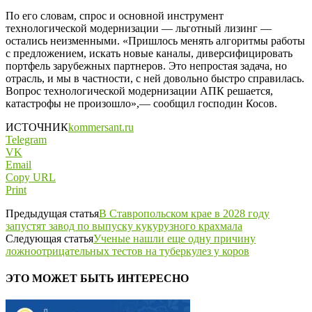
По его словам, спрос и основной инструмент
технологической модернизации — льготный лизинг —
остались неизменными. «Пришлось менять алгоритмы работы
с предложением, искать новые каналы, диверсифицировать
портфель зарубежных партнеров. Это непростая задача, но
отрасль, и мы в частности, с ней довольно быстро справилась.
Вопрос технологической модернизации АПК решается,
катастрофы не произошло»,— сообщил господин Косов.
ИСТОЧНИК
kommersant.ru
Telegram
VK
Email
Copy URL
Print
Предыдущая статья
В Ставропольском крае в 2028 году
запустят завод по выпуску кукурузного крахмала
Следующая статья
Ученые нашли еще одну причину
ложноотрицательных тестов на туберкулез у коров
ЭТО МОЖЕТ БЫТЬ ИНТЕРЕСНО