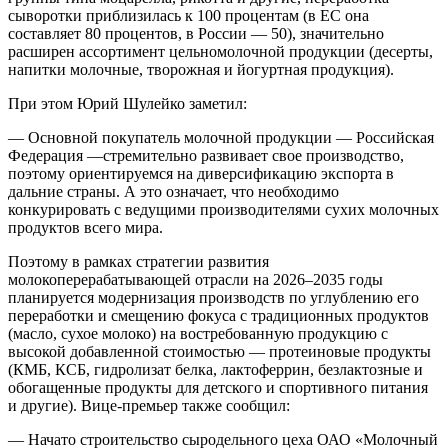
сыворотки приблизилась к 100 процентам (в ЕС она
составляет 80 процентов, в России — 50), значительно
расширен ассортимент цельномолочной продукции (десерты,
напитки молочные, творожная и йогуртная продукция).
При этом Юрий Шулейко заметил:
— Основной покупатель молочной продукции — Российская
Федерация —стремительно развивает свое производство,
поэтому ориентируемся на диверсификацию экспорта в
дальние страны. А это означает, что необходимо
конкурировать с ведущими производителями сухих молочных
продуктов всего мира.
Поэтому в рамках стратегии развития
молокоперерабатывающей отрасли на 2026–2035 годы
планируется модернизация производств по углублению его
переработки и смещению фокуса с традиционных продуктов
(масло, сухое молоко) на востребованную продукцию с
высокой добавленной стоимостью — протеиновые продукты
(КМБ, КСБ, гидролизат белка, лактоферрин, безлактозные и
обогащенные продукты для детского и спортивного питания
и другие). Вице-премьер также сообщил:
— Начато строительство сыродельного цеха ОАО «Молочный