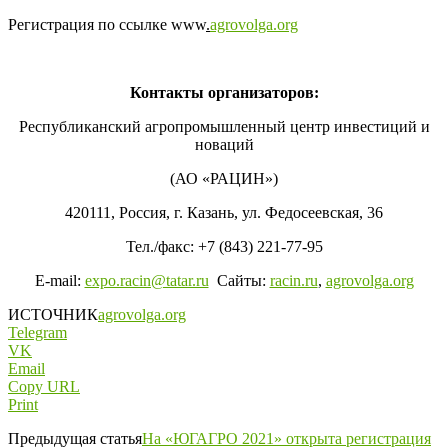
Регистрация по ссылке www
.
agrovolga.org
Контакты организаторов:
Республиканский агропромышленный центр инвестиций и
новаций
(АО «РАЦИН»)
420111, Россия, г. Казань, ул. Федосеевская, 36
Тел./факс: +7 (843) 221-77-95
E-mail:
expo.racin@tatar.ru
Сайты:
racin.ru
,
agrovolga.org
ИСТОЧНИК
agrovolga.org
Telegram
VK
Email
Copy URL
Print
Предыдущая статья
На «ЮГАГРО 2021» открыта регистрация