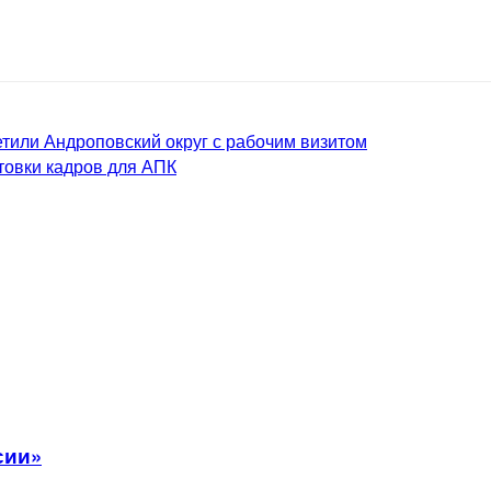
тили Андроповский округ с рабочим визитом
товки кадров для АПК
сии»