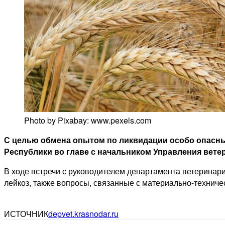
Photo by Pixabay: www.pexels.com
С целью обмена опытом по ликвидации особо опасных
Республики во главе с начальником Управления вет
В ходе встречи с руководителем департамента ветеринар
лейкоз, также вопросы, связанные с материально-технич
ИСТОЧНИК
depvet.krasnodar.ru