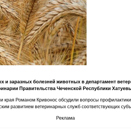
 и заразных болезней животных в департамент ветери
еринарии Правительства Чеченской Республики Хатуе
ии края Романом Кривонос обсудили вопросы профилактики
еским развитием ветеринарных служб соответствующих суб
Реклама