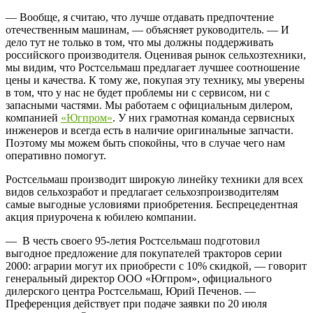
— Вообще, я считаю, что лучше отдавать предпочтение
отечественным машинам, — объясняет руководитель. — И
дело тут не только в том, что мы должны поддерживать
российского производителя. Оценивая рынок сельхозтехники,
мы видим, что Ростсельмаш предлагает лучшее соотношение
цены и качества. К тому же, покупая эту технику, мы уверены
в том, что у нас не будет проблемы ни с сервисом, ни с
запасными частями. Мы работаем с официальным дилером,
компанией
«Югпром»
. У них грамотная команда сервисных
инженеров и всегда есть в наличие оригинальные запчасти.
Поэтому мы можем быть спокойны, что в случае чего нам
оперативно помогут.
Ростсельмаш производит широкую линейку техники для всех
видов сельхозработ и предлагает сельхозпроизводителям
самые выгодные условиями приобретения. Беспрецедентная
акция приурочена к юбилею компании.
— В честь своего 95-летия Ростсельмаш подготовил
выгодное предложение для покупателей тракторов серии
2000: аграрии могут их приобрести с 10% скидкой, — говорит
генеральный директор ООО «Югпром», официального
дилерского центра Ростсельмаш, Юрий Печенов. —
Преференция действует при подаче заявки по 20 июля