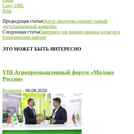
Email
Copy URL
Print
Предыдущая статья
Центр энологии откроет новый
дегустационный комплекс
Следующая статья
Завершен сев ранних яровых культур в
Георгиевском районе
ЭТО МОЖЕТ БЫТЬ ИНТЕРЕСНО
VIII Агропромышленный форум «Молоко
России»
Редакция
-
06.08.2026