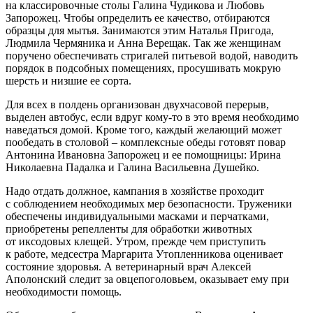
на классировочные столы Галина Чудикова и Любовь
Запорожец. Чтобы определить ее качество, отбираются
образцы для мытья. Занимаются этим Наталья Пригода,
Людмила Чермяника и Анна Верещак. Так же женщинам
поручено обеспечивать стригалей питьевой водой, наводить
порядок в подсобных помещениях, просушивать мокрую
шерсть и низшие ее сорта.
Для всех в полдень организован двухчасовой перерыв,
выделен автобус, если вдруг ­кому-то в это время необходимо
наведаться домой. Кроме того, каждый желаю­щий может
пообедать в столовой – ​комплексные обеды готовят повар
Антонина Ивановна Запорожец и ее помощницы: Ирина
Николаевна Падалка и Галина Васильевна Душейко.
Надо отдать должное, кампания в хозяйстве проходит
с соблюдением необходимых мер безопасности. Труженики
обеспечены индивидуальными масками и перчатками,
приобретены репелленты для обработки животных
от иксодовых клещей. Утром, прежде чем приступить
к работе, медсестра Маргарита Утопленникова оценивает
состояние здоровья. А ветеринарный врач Алексей
Аполонский следит за овцепоголовьем, оказывает ему при
необходимости помощь.