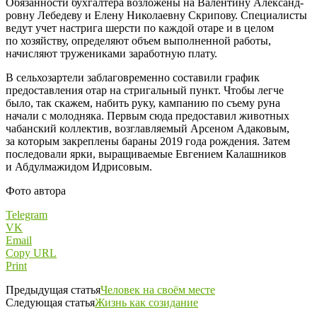
Обязанности бухгалтера возложены на Валентину Александ­
ровну Лебедеву и Елену Николаевну Скрипову. Специалисты
ведут учет настрига шерсти по каждой отаре и в целом
по хозяйству, определяют объем выполненной работы,
начисляют тружениками заработную плату.
В сельхозартели заблаговременно составили график
предоставления отар на стригальный пункт. Чтобы легче
было, так скажем, набить руку, кампанию по съему руна
начали с молодняка. Первым сюда предоставил животных
чабанский коллектив, возглавляемый Арсеном Адаковым,
за которым закреплены бараны 2019 года рождения. Затем
последовали ярки, выращиваемые Евгением Калашников
и Абдул­мажидом Идрисовым.
Фото автора
Telegram
VK
Email
Copy URL
Print
Предыдущая статья
Человек на своём месте
Следующая статья
Жизнь как созидание