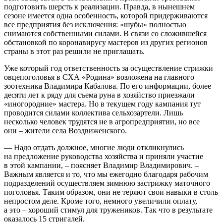
подготовить шерсть к реализации. Правда, в нынешнем
сезоне имеется одна особенность, которой придерживаются
все предприятия без исключения: «шубы» полностью
снимаются собственными силами. В связи со сложившейся
обстановкой по коронавирусу мастеров из других регионов
страны в этот раз решили не приглашать.
Уже который год ответственность за осуществление стрижки
овцепоголовья в СХА «Родина» возложена на главного
зоотехника Владимира Кабалова. По его информации, более
десяти лет к ряду для съема руна в хозяйство приезжали
«иногородние» мастера. Но в текущем году кампания тут
проводится силами коллектива сельхозартели. Лишь
несколько человек трудятся не в агропредприятии, но все
они – ​жители села Воздвиженского.
— Надо отдать должное, многие люди откликнулись
на предложение руководства хозяйства и приняли участие
в этой кампании, – ​поясняет Владимир Владимирович. – ​
Важным является и то, что мы ежегодно благодаря рабочим
подразделений осуществляем зимнюю застрижку маточного
пого­ловья. Таким образом, они не теряют свои навыки в столь
непростом деле. Кроме того, немного увеличили оплату,
а это – ​хороший стимул для тружеников. Так что в результате
оказалось 15 стригалей.