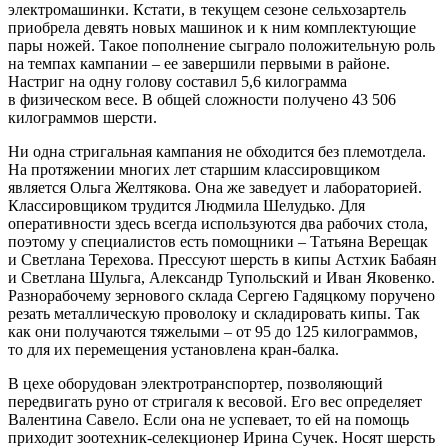
электромашинки. Кстати, в текущем сезоне сельхозартель
приобрела девять новых машинок и к ним комплектующие
пары ножей. Такое пополнение сыграло положительную роль
на темпах кампании – ​ее завершили первыми в районе.
Настриг на одну голову составил 5,6 килограмма
в физическом весе. В общей сложности получено 43 506
килограммов шерсти.
Ни одна стригальная кампания не обходится без племотдела.
На протяжении многих лет старшим классировщиком
является Ольга Желтякова. Она же заведует и лабораторией.
Классировщиком трудится Людмила Шелудько. Для
оперативности здесь всегда используются два рабочих стола,
поэтому у специалистов есть помощники – ​Татьяна Верещак
и Светлана Терехова. Прессуют шерсть в кипы Астхик Бабаян
и Светлана Шульга, Александр Тупольский и Иван Яковенко.
Разнорабочему зернового склада Сергею Гадяцкому поручено
резать металлическую проволоку и складировать кипы. Так
как они получаются тяжелыми – ​от 95 до 125 килограммов,
то для их перемещения установлена кран-балка.
В цехе оборудован электротранспортер, позволяющий
передвигать руно от стригаля к весовой. Его вес определяет
Валентина Савело. Если она не успевает, то ей на помощь
приходит зоотехник-­селекционер Ирина Сучек. Носят шерсть