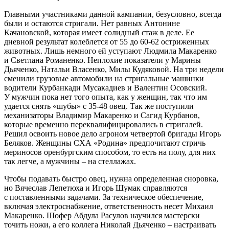
Главными участниками данной кампании, безусловно, всег­да
были и остаются стригали. Нет равных Антонине
Качановской, которая имеет солидный стаж в деле. Ее
дневной результат колеблется от 55 до 60‑62 остриженных
животных. Лишь немного ей уступают Людмила Макаренко
и Светлана Романенко. Неплохие показатели у Марины
Дьяченко, Натальи Власенко, Милы Кудяковой. На три недели
сменили грузовые автомобили на стригальные машинки
водители Курбанкади Мусакадиев и Валентин Осовский.
У мужчин пока нет того опыта, как у женщин, так что им
удается снять «шубы» с 35‑48 овец. Так же поступили
механизаторы Владимир Макаренко и Сагид Курбанов,
которые временно переквалифицировались в стригалей.
Решил освоить новое дело агроном четвертой бригады Игорь
Беляков. Женщины СХА «Родина» предпочитают стричь
мериносов оренбургским способом, то есть на полу, для них
так легче, а мужчины – ​на стеллажах.
Чтобы подавать быстро овец, нужна определенная сноровка,
но Вячеслав Лепетюха и Игорь Шумак справляются
с поставленными задачами. За техническое обеспечение,
включая элект­роснабжение, ответственность несет Михаил
Макаренко. Шофер Абдула Расулов научился мастерски
точить ножи, а его коллега Николай Дьяченко – ​настраивать