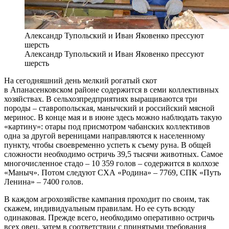
Александр Тупольский и Иван Яковенко прессуют
шерсть
Александр Тупольский и Иван Яковенко прессуют
шерсть
На сегодняшний день мелкий рогатый скот
в Апанасенковском районе содержится в семи коллективных
хозяйствах. В сельхозпредприятиях выращиваются три
породы – ​ставропольская, манычский и российский мясной
меринос. В конце мая и в июне здесь можно наблюдать такую
«картину»: отары под присмотром чабанских коллективов
одна за другой вереницами направляются к населенному
пункту, чтобы своевременно успеть к съему руна. В общей
сложности необходимо остричь 39,5 тысячи животных. Самое
многочисленное стадо – ​10 359 голов – ​содержится в колхозе
«Маныч». Потом следуют СХА «Родина» – ​7769, СПК «Путь
Ленина» – ​7400 голов.
В каждом агрохозяйстве кампания проходит по своим, так
скажем, индивидуальным правилам. Но ее суть всюду
одинаковая. Прежде всего, необходимо оперативно остричь
всех овец, затем в соответствии с принятыми требования