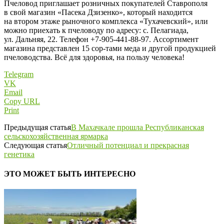
Пчеловод приглашает розничных покупателей Ставрополя
в свой магазин «Пасека Дзизенко», который находится
на втором этаже рыночного комплекса «Тухачевский», или
можно приехать к пчеловоду по адресу: с. Пелагиада,
ул. Дальняя, 22. Телефон +7‑905‑441‑88‑97. Ассортимент
магазина представлен 15 сор-тами меда и другой продукцией
пчеловодства. Всё для здоровья, на пользу человека!
Telegram
VK
Email
Copy URL
Print
Предыдущая статья
В Махачкале прошла Республиканская
сельскохозяйственная ярмарка
Следующая статья
Отличный потенциал и прекрасная
генетика
ЭТО МОЖЕТ БЫТЬ ИНТЕРЕСНО