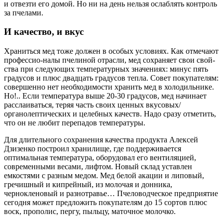
и отвезти его домой. Но ни на день нельзя ослаблять контроль
за пчелами.
И качество, и вкус
Храниться мед тоже должен в особых условиях. Как отмечают
профессио-налы пчелиной отрасли, мед сохраняет свои свой-
ства при следующих температурных значениях: минус пять
градусов и плюс двадцать градусов тепла. Совет покупателям:
совершенно нет необходимости хранить мед в холодильнике.
Но!.. Если температура выше 20‑30 градусов, мед начинает
расслаиваться, теряя часть своих ценных вкусовых/
органолептических и целебных качеств. Надо сразу отметить,
что он не любит перепадов температуры.
Для длительного сохранения качества продукта Алексей
Дзизенко построил хранилище, где поддерживается
оптимальная температура, оборудовал его вентиляцией,
современными весами, лифтом. Новый склад уставлен
емкостями с разным медом. Мед белой акации и липовый,
гречишный и кипрейный, из молочая и донника,
чернокленовый и разнотравье… Пчеловодческое предприятие
сегодня может предложить покупателям до 15 сортов плюс
воск, прополис, пергу, пыльцу, маточное молочко.