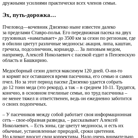
дружными усилиями практически всех членов семьи.
Эх, путь-дорожка…
Пчеловод—кочевник Дзизенко ныне известен далеко
за пределами Ставро-полья. Его передвижная пасека на двух
грузовиках «наматывает» до 3500 км за сезон по регионам, где
в обилии цветут различные медоносы: акация, липа, каштан,
гречиха, подсолнечник, кориандр… За липовым медом,
например, Алексей Николаевич с пасекой ездит в Пензенскую
область и Башкирию.
Медосборный сезон длится максимум 120 дней. О-ни-то
и кормят все оставшееся время пасечника, его семью и самих
пчел. Но за этот период пасеке Дзизенко удается собрать
до 12 тонн меда (это рекорд), а так – ​в среднем 10‑11. Трудятся,
конечно, в основном пчелиные семьи, но труд пасечника – ​
не менее тяжел и ответственен, ведь он ежедневно заботится
о своих подопечных.
– У пасечников между собой работает своя информационная
сеть – ​свое-образная разведка, – ​рассказывает Алексей
Николаевич. – ​Есть зоны, где цветут медоносы, и есть их
обычные, установленные природой, сроки цветения.
Но климат вносит свои коррективы. Надо очень внимательно