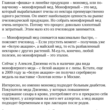
Главная «фишка» в линейке продукции – ​мономед, или по-
научному – ​монофлерный мед. Монофлерный – ​это мед,
который вырабатывают пчелы из нектара преимущественно
одного растения. Он имеет наибольшую ценность на рынке
пчеловодческой продукции. Но собрать монофлерный мед
очень непросто. Потому что процесс довольно хлопотный
и затратный. Этим мало кто из пчеловодов занимается.
— Монофлерный мед снимается максимально быстро, – ​
поясняет пчеловод. – ​Если упустить момент – ​получишь уже
не «белую акацию», а майский мед, то есть разбавленный
нектаром с других растений. М-ед-то, конечно, любой
полезен, но монофлерный – ​это эталон.
Сейчас у Алексея Дзизенко есть в наличии два вида
монофлерного меда – ​с белой акации и с липы. Кстати, еще
в 2009 году за «белую акацию» он получил серебряную
медаль на выставке «Золотая осень» в Москве.
Интересно, но именно мономед подходит больным диабетом.
Покупатели меда Дзизенко, у которых повышенное
содержание сахара в крови, употребляют его и прекрасно себя
чувствуют, у аллергиков на него нет аллергии, а мед акации
подходит беременным и при лактации после родов.