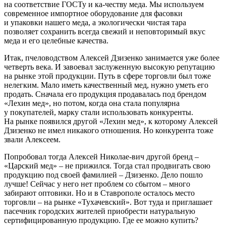
на соответствие ГОСТу и ка-честву меда. Мы используем
современное импортное оборудование для фасовки
и упаковки нашего меда, а экологически чистая тара
позволяет сохранить всегда свежий и неповторимый вкус
меда и его целебные качества.
Итак, пчеловодством Алексей Дзизенко занимается уже более
четверть века. И завоевал заслуженную высокую репутацию
на рынке этой продукции. Путь в сфере торговли был тоже
нелегким. Мало иметь качественный мед, нужно уметь его
продать. Сначала его продукция продавалась под брендом
«Лехин мед», но потом, когда она стала популярна
у покупателей, марку стали использовать конкуренты.
На рынке появился другой «Лехин мед», к которому Алексей
Дзизенко не имел никакого отношения. Но конкурента тоже
звали Алексеем.
Попробовал тогда Алексей Николае-вич другой бренд – ​
«Царский мед» – ​не прижился. Тогда стал продвигать свою
продукцию под своей фамилией – Дзизенко. Дело пошло
лучше! Сейчас у него нет проблем со сбытом – ​много
забирают оптовики. Но и в Ставрополе осталось место
торговли – ​на рынке «Тухачевский». Вот туда и приглашает
пасечник городских жителей приобрести натуральную
сертифицированную продукцию. Где ее можно купить?