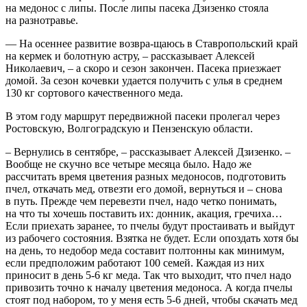
на медонос с липы. После липы пасека Дзизенко стояла
на разнотравье.
— На осеннее развитие возвра-щаюсь в Ставропольский край
на кермек и болотную астру, – ​рассказывает Алексей
Николаевич, – ​а скоро и сезон закончен. Пасека приезжает
домой. За сезон кочевки удается получить с улья в среднем
130 кг сортового качественного меда.
В этом году маршрут передвижной пасеки пролегал через
Ростовскую, Волгоградскую и Пензенскую области.
– Вернулись в сентябре, – ​рассказывает Алексей Дзизенко. – ​
Вообще не скучно все четыре месяца было. Надо же
рассчитать время цветения разных медоносов, подготовить
пчел, откачать мед, отвезти его домой, вернуться и – ​снова
в путь. Прежде чем перевезти пчел, надо четко понимать,
на что ты хочешь поставить их: донник, акация, гречиха…
Если приехать заранее, то пчелы будут простаивать и выйдут
из рабочего состояния. Взятка не будет. Если опоздать хотя бы
на день, то недобор меда составит полтонны как минимум,
если предположим работают 100 семей. Каждая из них
приносит в день 5‑6 кг меда. Так что выходит, что пчел надо
привозить точно к началу цветения медоноса. А когда пчелы
стоят под набором, то у меня есть 5‑6 дней, чтобы скачать мед