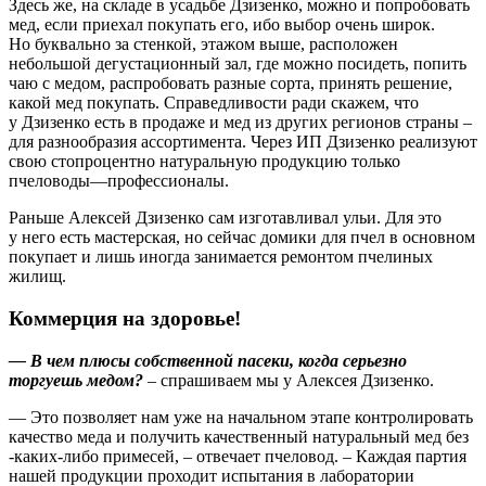
Здесь же, на складе в усадьбе Дзизенко, можно и попробовать
мед, если приехал покупать его, ибо выбор очень широк.
Но буквально за стенкой, этажом выше, расположен
небольшой дегустационный зал, где можно посидеть, попить
чаю с медом, распробовать разные сорта, принять решение,
какой мед покупать. Справедливости ради скажем, что
у Дзизенко есть в продаже и мед из других регионов страны – ​
для разнообразия ассортимента. Через ИП Дзизенко реализуют
свою стопроцентно натуральную продукцию только
пчеловоды—профессионалы.
Раньше Алексей Дзизенко сам изготавливал ульи. Для это
у него есть мастерская, но сейчас домики для пчел в основном
покупает и лишь иногда занимается ремонтом пчелиных
жилищ.
Коммерция на здоровье!
— В чем плюсы собственной пасеки, когда серьезно
торгуешь медом?
– ​спрашиваем мы у Алексея Дзизенко.
— Это позволяет нам уже на начальном этапе контролировать
качество меда и получить качественный натуральный мед без
-каких-либо примесей, – ​отвечает пчеловод. – ​Каждая партия
нашей продукции проходит испытания в лаборатории