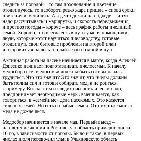
следить за погодой – ​то там похолодание и цветение
отодвинулось, то наоборот, резко жара пришла – ​снова сроки
цветения изменились. А -где-то дожди на подходе… и тут
надо рассчитывать и маршруты, и скорость передвижения,
и прогноз погоды – ​короче – ​весь график работы пчелиный
семей. Хорошо, что всегда есть в пути у меня помощники,
люди, которые хотят научиться пчеловодству, готовые
отодвинуть свои бытовые проблемы на второй план
и отправиться на весь теплый сезон со мной в путь.
Активная работа на пасеке начинается в марте, когда Алексей
Дзизенко начинает подготавливать пчелосемьи. К началу
медосбора все пчелосемьи должны быть готовы начать
трудиться. Что это значит? Это значит, что пчелы должны
быть полны сил и готовы собирать мед, а не роиться,
к примеру. Вот за этим и следит пасечник и, если надо,
предпринимает необходимые меры, вмешивается, как
говориться, в «семейные» дела насекомых. Это касается
сильных семей. Но есть и слабые семьи. От них тоже много
меда не дождешься.
Медосбор начинается в начале мая. Первый выезд – ​
на цветение акации в Ростовскую область примерно числа
10‑го, в зависимости от погоды. Было и такое: в первых
числах июля перево-зил ульи в Ульяновскую область