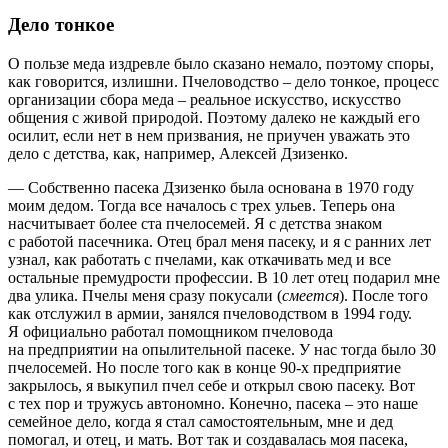
Дело тонкое
О пользе меда издревле было сказано немало, поэтому споры,
как говорится, излишни. Пчеловодство – ​дело тонкое, процесс
организации сбора меда – ​реальное искусство, искусство
общения с живой природой. Поэтому далеко не каждый его
осилит, если нет в нем призвания, не приучен уважать это
дело с детства, как, например, Алексей Дзизенко.
— Собственно пасека Дзизенко была основана в 1970 году
моим дедом. Тогда все началось с трех ульев. Теперь она
насчитывает более ста пчелосемей. Я с детства знаком
с работой пасечника. Отец брал меня пасеку, и я с ранних лет
узнал, как работать с пчелами, как откачивать мед и все
остальные премудрости профессии. В 10 лет отец подарил мне
два улика. Пчелы меня сразу покусали (
смеется
). После того
как отслужил в армии, занялся пчеловодством в 1994 году.
Я официально работал помощником пчеловода
на предприятии на опылительной пасеке. У нас тогда было 30
пчелосемей. Но после того как в конце 90‑х предприятие
закрылось, я выкупил пчел себе и открыл свою пасеку. Вот
с тех пор и тружусь автономно. Конечно, пасека – ​это наше
семейное дело, когда я стал самостоятельным, мне и дед
помогал, и отец, и мать. Вот так и создавалась моя пасека,