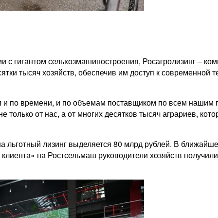
ии с гигантом сельхозмашиностроения, Росагролизинг – ком
сятки тысяч хозяйств, обеспечив им доступ к современной т
и по времени, и по объемам поставщиком по всем нашим п
е только от нас, а от многих десятков тысяч аграриев, ко
на льготный лизинг выделяется 80 млрд рублей. В ближайш
ь клиента» на Ростсельмаш руководители хозяйств получил