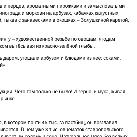
ов и перцев, ароматными пирожками и замысловатыми
нограда и моркови на арбузах, кабачках капустных
, тыква с занавесками в окошках – Золушкиной каретой,
вингу – художественной резьбе по овощам, ягодам
тком вытёсывая из красно-зелёной глыбы.
ь даром, угощали арбузом и блюдами из неё: соками,
ай»
ии. Чего там только не было! И зерно, и мука, живая
 рынке.
в котором почти 45 тыс. га пастбищ, он возглавил
ивается. В нём уже 3 тыс. овцематок ставропольского
вливает им солому и сено. Натуральное мясо без всяких