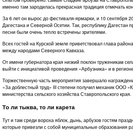
именно там зародилась прекрасная традиция отмечать ко
За 6 лет он вырос до фестиваля-ярмарки, и 10 сентября 2
Дагестана и Северной Осетии. Так, республику Дагестан п
песни были очень тепло встречены зрителями.
Всех гостей на Курской земле приветствовал глава район
между народами Северного Кавказа.
От имени губернатора края низкий поклон труженикам се
выйти с инициативой проведения «Арбузника» и в регион
Торжественную часть мероприятия завершало награждени
«За доблестный труд» III степени получил механик ООО 
министерства сельского хозяйства Ставропольского края.
То ли тыква, то ли карета
Тут и там среди вороха яблок, дынь, арбузов гостям пра
которые привезли с собой муниципальные образования р