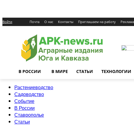
Войти
Почта
О нас
Контакты
Приглашаем на работу
Реклама
В РОССИИ
В МИРЕ
СТАТЬИ
ТЕХНОЛОГИИ
Растениеводство
Садоводство
Событие
В России
Ставрополье
Статьи