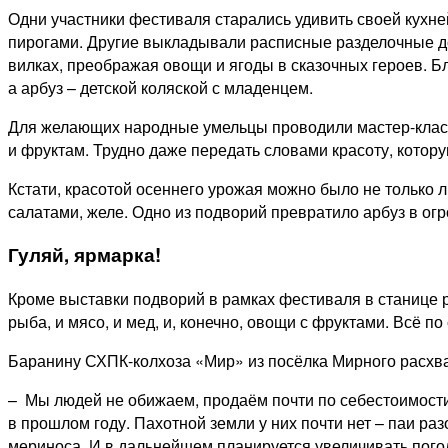
Одни участники фестиваля старались удивить своей кух
пирогами. Другие выкладывали расписные разделочные до
вилках, преображая овощи и ягоды в сказочных героев. Б
а арбуз – детской коляской с младенцем.
Для желающих народные умельцы проводили мастер-классы
и фруктам. Трудно даже передать словами красоту, котору
Кстати, красотой осеннего урожая можно было не только л
салатами, желе. Одно из подворий превратило арбуз в ог
Гуляй, ярмарка!
Кроме выставки подворий в рамках фестиваля в станице р
рыба, и мясо, и мед, и, конечно, овощи с фруктами. Всё п
Баранину СХПК-колхоза «Мир» из посёлка Мирного расхва
– Мы людей не обижаем, продаём почти по себестоимости,
в прошлом году. Пахотной земли у них почти нет – паи ра
мериноса. И в дальнейшем планируется увеличивать поголо