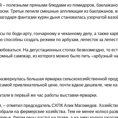
ней – полезными пряными блюдами из помидоров, баклажан
ски. Третьи лепили смешные аппликации из баклажанов, ви
лагодаря фантазии курян дыня становилась узорчатой вазой
 по боди-арту, гончарному и чеканному делу, а также кар
ю способны создать резчики по арбузам, лепесток за лепес
юбоваться. На дегустационных столах безвозмездно, то ест
ромный самовар, из которого можно было пить «арбузный ч
азвернулась большая ярмарка сельскохозяйственной продукц
о самой привлекательной цене, почти вдвое дешевле, чем на
тали в первый же час работы выставки-ярмарки.
 – отметил председатель СХПК Алик Магомедов. Хозяйство, 
зобрали на фермерские хозяйства. Тем не менее колхоз разв
вье. Летом овцы растут на траве, а на зиму колхоз загота