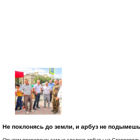
Не поклонясь до земли, и арбуз не подымеш
Опытом проверено: самые сладкие арбузы на Ставрополье 