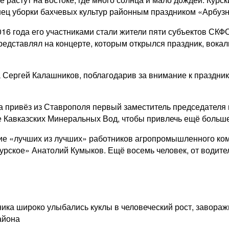
нец уборки бахчевых культур районным праздником «Арбузн
016 года его участниками стали жители пяти субъектов СКФ
редставлял на концерте, которым открылся праздник, вокал
а Сергей Калашников, поблагодарив за внимание к праздни
ла привёз из Ставрополя первый заместитель председателя
е Кавказских Минеральных Вод, чтобы привлечь ещё больше
е «лучших из лучших» работников агропромышленного комп
«Курское» Анатолий Кумыков. Ещё восемь человек, от води
здника широко улыбались куклы в человеческий рост, завор
айона