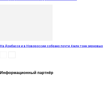
На Донбассе и в Новороссии собрано почти 4 млн тонн зерновых
Информационный партнёр