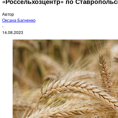
«Россельхозцентр» по Ставрополь
Автор
Оксана Багненко
-
14.08.2023