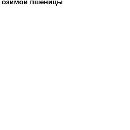
н озимой пшеницы