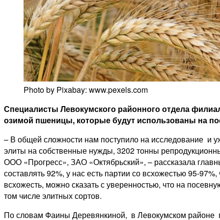
Photo by Pixabay: www.pexels.com
Специалисты Левокумского районного отдела филиал
озимой пшеницы, которые будут использованы на пос
– В общей сложности нам поступило на исследование и у
элиты на собственные нужды, 3202 тонны репродукционн
ООО «Прогресс», ЗАО «Октябрьский», – рассказала глав
составлять 92%, у нас есть партии со всхожестью 95-97%
всхожесть, можно сказать с уверенностью, что на посев
том числе элитных сортов.
По словам Фаины Деревянкиной, в Левокумском районе 