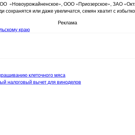
к ООО «Новоурожайненское», ООО «Приозерское», ЗАО «Ок
и сохранятся или даже увеличатся, семян хватит с избытко
Реклама
льскому краю
выращиванию клеточного мяса
ный налоговый вычет для виноделов