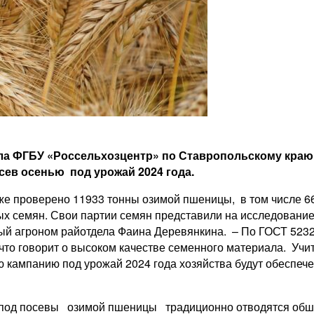
а ФГБУ «Россельхозцентр» по Ставропольскому краю 
ев осенью под урожай 2024 года.
же проверено 11933 тонны озимой пшеницы, в том числе 66
ых семян. Свои партии семян представили на исследова
ный агроном райотдела Фаина Деревянкина. – По ГОСТ 523
, что говорит о высоком качестве семенного материала. У
ную кампанию под урожай 2024 года хозяйства будут обес
под посевы озимой пшеницы традиционно отводятся обши