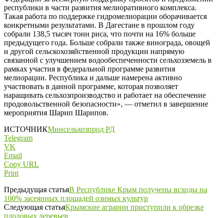
республики в части развития мелиоративного комплекса.
Такая работа по поддержке гидромелиорации оборачивается
конкретными результатами. В Дагестане в прошлом году
собрали 138,5 тысяч тонн риса, что почти на 16% больше
предыдущего года. Больше собрали также винограда, овощей
и другой сельскохозяйственной продукции напрямую
связанной с улучшением водообеспеченности сельхозземель в
рамках участия в федеральной программе развития
мелиорации. Республика и дальше намерена активно
участвовать в данной программе, которая позволяет
наращивать сельхозпроизводство и работает на обеспечение
продовольственной безопасности», — отметил в завершение
мероприятия Шарип Шарипов.
ИСТОЧНИК
Минсельхозпрод РД
Telegram
VK
Email
Copy URL
Print
Предыдущая статья
В Республике Крым получены всходы на
100% засеянных площадей озимых культур
Следующая статья
Крымские аграрии приступили к обрезке
плодовых деревьев