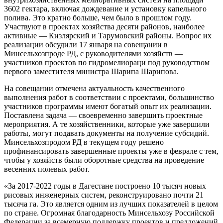
3602 гектара, включая дождевание и установку капельного
полива. Это кратно больше, чем было в прошлом году.
Участвуют в проектах хозяйства десяти районов, наиболее
активные — Кизлярский и Тарумовский районы. Вопрос их
реализации обсудили 17 января на совещании в
Минсельхозпроде РД, с руководителями хозяйств —
участников проектов по гидромелиораци под руководством
первого заместителя министра Шарипа Шарипова.
На совещании отмечена актуальность качественного
выполнения работ в соответствии с проектами, большинство
участников программы имеют богатый опыт их реализации.
Поставлена задача — своевременно завершить проектные
мероприятия. А те хозяйственники, которые уже завершили
работы, могут подавать документы на получение субсидий.
Минсельхозпродом РД в текущем году решено
профинансировать завершенные проекты уже в феврале с тем,
чтобы у хозяйств были оборотные средства на проведение
весенних полевых работ.
«За 2017-2022 годы в Дагестане построено 10 тысяч новых
рисовых инженерных систем, реконструировано почти 21
тысяча га. Это является одним из лучших показателей в целом
по стране. Огромная благодарность Минсельхозу Российской
Федерации за всемерную поддержку проектов и предложений