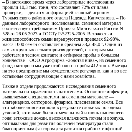
– В настоящее время через лабораторные исследования
прошли 10,3 тыс. тонн, что составляет 72% от плана
проверки, – делится информацией главный агроном
Туркменского районного отдела Надежда Капустянова. – По
данным лабораторного исследования, семенной материал
соответствует требованиям Приказа Минсельхоза России N
528 от 26.05.2023 и ГОСТу Р-52325-2005. Всхожесть и
жизнеспособность семян варьируются в пределах 92-98%,
масса 1000 семян составляет в среднем 33,2-48,0 г. Один из
самых крупных сельхозпроизводителей, с которым мы
работаем в тесном контакте и отбираем пробы в большом
количестве – ООО Агрофирма «Золотая нива», из семенного
фонда которого мы уже отобрали на пробы 412 тонн. Выезды
на это предприятие мы осуществляем регулярно, как и во все
остальные сотрудничающие с нами хозяйства.
Также в отделе продолжаются исследования семенного
материала на зараженность патогенами. Основные инфекции,
выявляемые специалистами на семенном материале —
альтернариоз, септориоз, фузариоз, плесневение семян. Все
эти заболевания возникли в результате сложных погодных
условий, которыми были отмечены май и июнь нынешнего
года: затяжные дожди, высокая влажность почвы и воздуха,
оптимальная для развития болезней температура стали
благоприятным фактором для развития грибных инфекций.