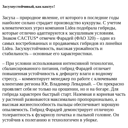
Засухоустойчивый, как кактус!
Засуха – природное явление, от которого в последние годы
наиболее сильно страдает производство кукурузы. С учетом
климатических угроз компания Lideа подобрала гибриды,
которые отлично адаптируются к засушливым условиям.
Знаком CACTUS* отмечен Фарадей (ФАО 320) – один из
самых востребованных и продаваемых гибридов из линейки
Lideа. Засухоустойчивость, высокая урожайность и
стабильность – основные его характеристики.
– При условии использования интенсивной технологии,
сбалансированного питания, гибрид Фарадей отличает
повышенная устойчивость к дефициту влаги и водному
стрессу, – комментирует менеджер по работе с ключевыми
клиентами региона Юг, Владимир Левадный. – Он прекрасно
проявляет себя не только на орошении, но и на богаре. Для
гибрида характерен быстрый старт. Наземная и корневая часть
у растений развиваются максимально пропорционально, а
высокая жизнеспособность пыльцы обеспечивает хорошую
опыляемость. Гибрид Фарадей демонстрирует отличную
толерантность к фузариозу початка и пыльной головне. Он
устойчив к полеганию и технологичен в уборке.