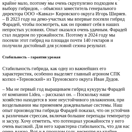
крайне мало, поэтому мы очень скрупулезно подходим к
выбору гибридов, – объяснил заместитель генерального
директора ООО «Кавказ» Кировского округа Игорь Ширяев.
– В 2023 году на демо-участках мы впервые посеяли гибрид
Фарадей, чтобы посмотреть, как он проявит себя в наших
непростых условиях. Опыт оказался очень удачным. Фарадей
стал лидером по урожайности. Поэтому в 2024 году мы
посеяли этот гибрид на площади почти 140 гектаров и
получили достойный для условий сезона результат.
Стабильность – гарантия урожая
Стабильность гибрида, как одну из важнейших его
характеристик, особенно выделяет главный агроном СПК
колхоз «Терновский» из Труновского округа Иван Дудов.
– Мы не первый год выращиваем гибрид кукурузы Фарадей
от компании Lidea, – рассказал он. – Поскольку наше
хозяйство находится в зоне неустойчивого увлажнения, при
возделывании мы применяем дождевальные системы. Наш
опыт производства гибрида Фарадей показал, что он устойчив
к различным стрессам, включая большие перепады температур
и засуху. Хочу отметить, что потенциал урожайности у него
очень высокий. Для него характерна стабильность, что для нас
очень важно. Вот и в прошлом году, несмотря на крайне