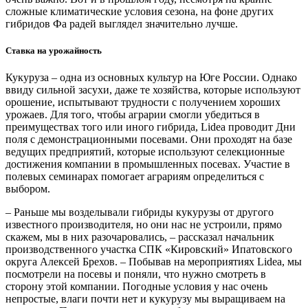
сложные климатические условия сезона, на фоне других
гибридов Фа радей выглядел значительно лучше.
Ставка на урожайность
Кукуруза – одна из основных культур на Юге России. Однако
ввиду сильной засухи, даже те хозяйства, которые используют
орошение, испытывают трудности с получением хороших
урожаев. Для того, чтобы аграрии смогли убедиться в
преимуществах того или иного гибрида, Lidea проводит Дни
поля с демонстрационными посевами. Они проходят на базе
ведущих предприятий, которые используют селекционные
достижения компании в промышленных посевах. Участие в
полевых семинарах помогает аграриям определиться с
выбором.
– Раньше мы возделывали гибриды кукурузы от другого
известного производителя, но они нас не устроили, прямо
скажем, мы в них разочаровались, – рассказал начальник
производственного участка СПК «Кировский» Ипатовского
округа Алексей Брехов. – Побывав на мероприятиях Lidea, мы
посмотрели на посевы и поняли, что нужно смотреть в
сторону этой компании. Погодные условия у нас очень
непростые, влаги почти нет и кукурузу мы выращиваем на