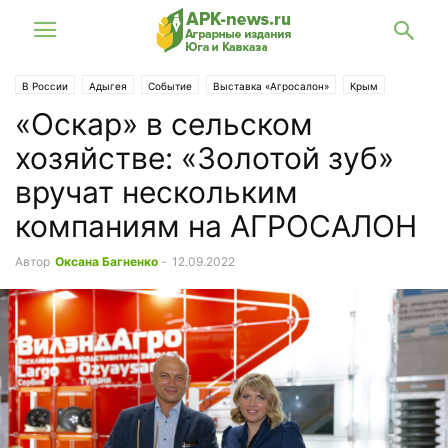
В России
Адыгея
Событие
Выставка «Агросалон»
Крым
«Оскар» в сельском
Кубань
СКФО
Ставрополье
ЮФО
хозяйстве: «Золотой зуб»
вручат нескольким
компаниям на АГРОСАЛОН
Автор
Оксана Багненко
-
12.09.2022