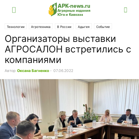
Технологии
Агротехника
В России
Адыгея
Событие
Организаторы выставки
Выставка «Агросалон»
Крым
Кубань
СКФО
Ставрополье
АГРОСАЛОН встретились с
компаниями
Автор
Оксана Багненко
-
07.06.2022