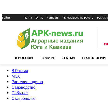
Войти
Почта
О нас
Контакты
Приглашаем на работу
Реклама
В РОССИИ
В МИРЕ
СТАТЬИ
ТЕХНОЛОГИИ
В России
МСХ
Растениеводство
Садоводство
Событие
Ставрополье