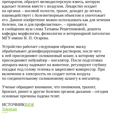
препаратом, образует мелкодисперсную взвесь, которую
вдыхает теленок вместе с воздухом. Лекарство оседает
на органах – носовой полости, трахее, доходит до легких,
взаимодействует с болезнетворным объектом и уничтожает
его. Данное изобретение можно использовать как для лечения
болезни, так и для профилактики», – приводятся
в сообщении вуза слова Татьяны Решетниковой, доцента
кафедры морфологии, физиологии и ветеринарной патологии
МГУ имени Н. П. Огарева.
Устройство работает следующим образом: маску
обрабатывают дезинфицирующим раствором, после чего
к ней присоединяют силиконовый шланг, к которому затем
присоединяют небулайзер – ингалятор. После подготовки
аппарата маску надевают на животное, регулируют глубину
посадки под голову теленка и закрепляют компрессор. При
включении в электросеть он создает поток воздуха
по соединительному силиконовому шлангу в ингалятор.
Ученые обращают внимание, что пневмония, трахеит,
бронхит, ринит и другие болезни органов дыхания – сегодня
основные причины падежа телят.
ИСТОЧНИК
ВИЖ
Telegram