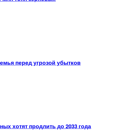
земья перед угрозой убытков
ых хотят продлить до 2033 года