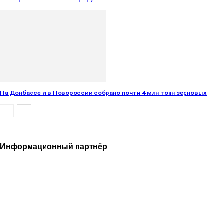
На Донбассе и в Новороссии собрано почти 4 млн тонн зерновых
Информационный партнёр