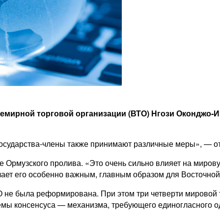
емирной торговой организации (ВТО) Нгози Оконджо‑
сударства‑члены также принимают различные меры», — от
 Ормузского пролива. «Это очень сильно влияет на мирову
елает его особенно важным, главным образом для Восточно
ТО не была реформирована. При этом три четверти мировой
емы консенсуса — механизма, требующего единогласного о