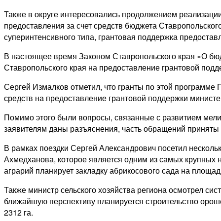
Также в округе интересовались продолжением реализации
предоставления за счет средств бюджета Ставропольског
суперинтенсивного типа, грантовая поддержка предостав
В настоящее время Законом Ставропольского края «О бюд
Ставропольского края на предоставление грантовой подд
Сергей Измалков отметил, что гранты по этой программе 
средств на предоставление грантовой поддержки министер
Помимо этого были вопросы, связанные с развитием мели
заявителям даны разъяснения, часть обращений приняты 
В рамках поездки Сергей Александрович посетил несколь
Ахмедханова, которое является одним из самых крупных на
аграрий планирует закладку абрикосового сада на площади
Также министр сельского хозяйства региона осмотрел си
ближайшую перспективу планируется строительство ороше
2312 га.