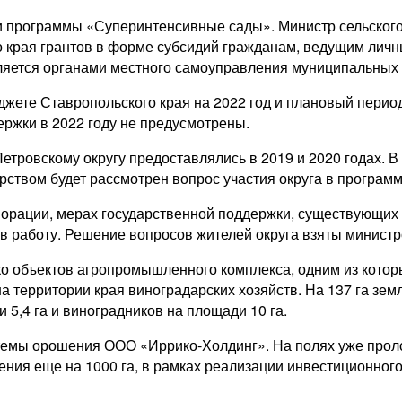
 программы «Суперинтенсивные сады». Министр сельского 
о края грантов в форме субсидий гражданам, ведущим личн
ляется органами местного самоуправления муниципальных и
жете Ставропольского края на 2022 год и плановый период
ержки в 2022 году не предусмотрены.
Петровскому округу предоставлялись в 2019 и 2020 годах. 
ством будет рассмотрен вопрос участия округа в программ
орации, мерах государственной поддержки, существующих 
в работу. Решение вопросов жителей округа взяты министр
ко объектов агропромышленного комплекса, одним из котор
 территории края виноградарских хозяйств. На 137 га земл
 5,4 га и виноградников на площади 10 га.
стемы орошения ООО «Иррико-Холдинг». На полях уже прол
ния еще на 1000 га, в рамках реализации инвестиционног