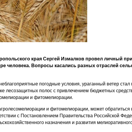
авропольского края Сергей Измалков провел личный пр
ыре человека. Вопросы касались разных отраслей сельс
еблагоприятные погодные условия, ураганный ветер стал п
адке лесозащитных полос с привлечением бюджетных средст
сомелиорации и фитомелиорации.
гролесомелиорации и фитомелиорации, может обратиться в 
ветствии с Постановлением Правительства Российской Феде
ьскохозяйственного назначения и развития мелиоративного