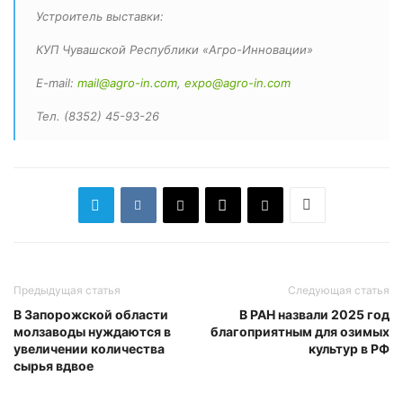
Устроитель выставки:
КУП Чувашской Республики «Агро-Инновации»
E-mail:
mail@agro-in.com
,
expo@agro-in.com
Тел. (8352) 45-93-26
Предыдущая статья
Следующая статья
В Запорожской области
В РАН назвали 2025 год
молзаводы нуждаются в
благоприятным для озимых
увеличении количества
культур в РФ
сырья вдвое