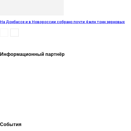
На Донбассе и в Новороссии собрано почти 4 млн тонн зерновых
Информационный партнёр
События