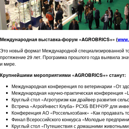
Международная выставка-форум «AGROBRICS+» (
www.
Это новый формат Международной специализированной т
протяжение 29 лет. Программа прошлого года выявила зна
и мире.
Крупнейшими мероприятиями «AGROBRICS+»
станут:
Международная конференция по ветеринарии «От здо
Международная научно-практическая конференция «Ц
Круглый стол «Агротуризм как драйвер развития сель
Встреча «АгроИнвест Клуба» РСХБ ВЕНЧУР для инвест
Конференция АО «Россельхозбанк» «Как продавать то
Финал Всероссийского конкурса «Молодые предприни
Круглый стол «Путешествия с домашними животными: 