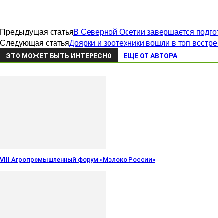
Предыдущая статья
В Северной Осетии завершается подго
Следующая статья
Доярки и зоотехники вошли в топ востр
ЭТО МОЖЕТ БЫТЬ ИНТЕРЕСНО
ЕЩЕ ОТ АВТОРА
VIII Агропромышленный форум «Молоко России»