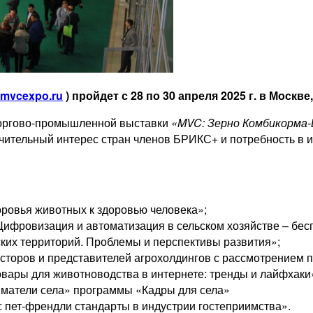
mvcexpo.ru
) пройдет с 28 по 30 апреля 2025 г. в Москв
оргово-промышленной выставки
«MVC: Зерно Комбикорма
чительный интерес стран членов БРИКС+ и потребность в 
ровья животных к здоровью человека»;
ифровизация и автоматизация в сельском хозяйстве – бе
ских территорий. Проблемы и перспективы развития»;
оров и представителей агрохолдингов с рассмотрением пи
вары для животноводства в интернете: тренды и лайфхаки
матели села» программы «Кадры для села»
пет-френдли стандарты в индустрии гостеприимства».