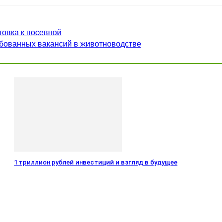
товка к посевной
ебованных вакансий в животноводстве
1 триллион рублей инвестиций и взгляд в будущее