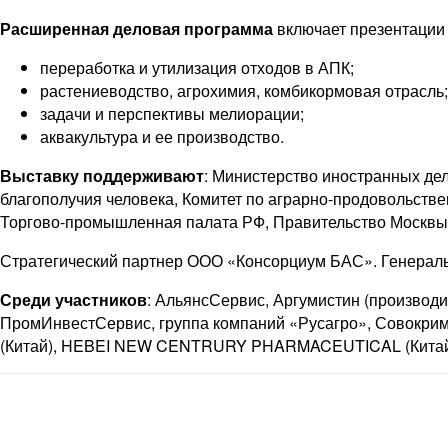
Расширенная
деловая программа
включает презентации 
переработка и утилизация отходов в АПК;
растениеводство, агрохимия, комбикормовая отрасль;
задачи и перспективы мелиорации;
аквакультура и ее производство.
Выставку поддерживают
: Министерство иностранных де
благополучия человека, Комитет по аграрно-продовольств
Торгово-промышленная палата РФ, Правительство Москвы,
Стратегический партнер ООО «Консорциум БАС». Генерал
Среди участников
: АльянсСервис, Аргумистин (производ
ПромИнвестСервис, группа компаний «Русагро», Совокри
(Китай), HEBEI NEW CENTRURY PHARMACEUTICAL (Китай),