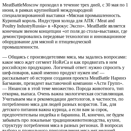
MeatBattleMoscow
проходил в течение трех дней, с 30 мая по 1
июня, в рамках крупнейшей международной
специализированной выставки «Мясная
промышленность.
Куриный король. Индустрия холода для
АПК /
Meat
and
Poultry
Industry
Russia
» в
«Крокус Экспо»
.
MeatBattle
является
конечным звеном концепции «от поля до стола»
выставки, где
демонстрировались передовые технологии и инновационное
оборудование для мясной и птицеводческой
промышленности.
— Общаясь с производителями
мяса, мы задались вопросами
:
какое мясо ждет сегмент
HoReCa
и как продвигать в нем
российскую продукцию.
Логичный ответ: нужно спросить у
шеф-поваров
, какой именно продукт нужен им
!
—
рассказывает об истории создания проекта
MeatBattle
Наринэ
Багманян
, президент выставочной компании «
Асти
Групп».
—
Нюансов
в этой теме
множество.
Порода животного, тип
откорма, выпаса. Очень важна
экологическая составляющая.
Учитываем мы
и
рекомендации диетологов, в частности, по
потреблению
мяса для
людей
разных возрастов.
Так, для
детского питания важна курица,
а если вам за сорок,
предпочтительны
индейка и баранина. И, конечно, не будем
забывать про локальные традиции
животноводства, кухни,
структуру потребления мяса в разных регионах.
В вопросах
выбора и правильного приготовления мяса нет мелочей,