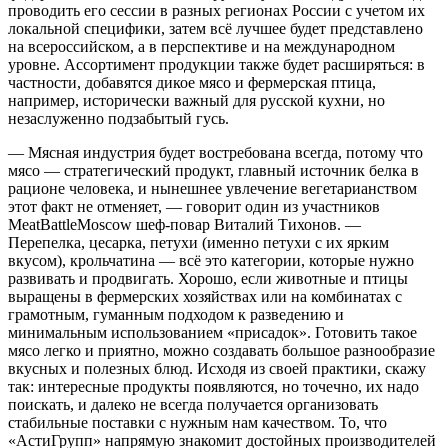
проводить
его сессии в разных регионах
России
с у
четом их
локальной специфики, затем
всё лучш
е
е будет представлено
на всероссийском, а в перспективе и
на
международном
уровн
е
. Ассортимент продукции также будет расширяться:
в
частности,
добавятся дикое мясо и фермерская птица,
например, исторически важный
для русской кухни,
но
незаслуженно подзабытый гусь.
—
М
ясная индустрия
будет
востребована всегда, потому что
мясо
—
стратегический продукт,
главный источник белка
в
рационе человека, и нынешнее увлечение вегетарианством
этот факт не отменяет
, — говорит один из участников
MeatBattle
Moscow
шеф-повар Виталий Тихонов. —
Перепелка
, цесарка, петухи (именно петухи
с их ярким
вкусом
)
, крольчати
на —
всё это
категории, которые нужно
развивать и продвигать.
Хорошо, если
животные и птицы
выращены
в
фермерски
х
хозяйства
х или
на
комбинат
ах
с
грамотным, гуманным подходом к разведению
и
минимальным
использованием
«присадок»
.
Готовить такое
мясо легко и приятно, можно создавать большое разнообразие
вкусных и полезных
блюд.
Исходя из своей практики, ска
жу
так:
интересные продукты появляются, но точечно, их надо
поискать, и
далеко
не всегда получается организовать
стабильные поставки
с нужным нам качеством
.
Т
о,
что
«
Асти
Групп»
напрямую знакомит достойных производителей