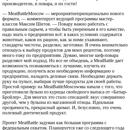
производители, и
повара
, и их гости!
—
MeatBattleMoscow
—
мероприятие
принципиально нового
формата
, — комментирует
ведущий
программы
мастер-
классов
Максим Шитов. —
Повару важно работать с
правильным сырьем, а чтобы быть уверенным в его качестве,
надо знать о предприятии
всё: в каких условиях содержат
ся
животные, каков их рацион, как за ними ухаживают,
стандарты чистоты, разделки, заготовки. Я очень внимательно
отношусь к выбору продуктов для моих рецептов, поэтому
много езжу по предприятиям. Думаю,
многие
шеф-повара
разделяют мой по
д
ход. Но все не объедешь, а
MeatBattle
дает
возможность познакомиться с лучшими, изучить их
продукцию, получить всю необходимую информацию о
предприятии, наладить деловые связи. Необходимо держать
руку на пульсе, выбирая лучше продукты для своей работы.
Простой пример: на
MeatBattleMoscow
мы начали с того, чт
о
приготовили бульон из курицы свободного выпаса
от «Батыр-
Бройлер». Для многих
это стало сенсацией: вкус совершенно
другой, чем у бульона из магазинной
птицы
. Идеальная
прозрачность, прекрасный аромат. И, безусловно, это очень
полезный диетический продукт.
Проект
MeatBattle
задуман как большая программа с
федера
льным охватом. Планируется
уже со следующего года