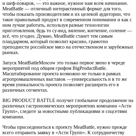
и шеф-поваров
,
— это важное,
нужное нам всем
начинани
е
.
MeatBattle
—
отличный
интерактивный
формат для того,
чтобы показать производителям и
их
целевой аудитории
,
что
такое правильный продукт в современном понимании и как с
ним лучше работать
, используя разные техноло
гии
приготовления
,
будь то
су-вид, вяление, копчение,
соление —
вс
ё
,
что угодно. Думаю,
MeatBattle
станет
тем самым
плацдармом, который
позвол
ит
красиво, грамотно
преподнес
т
и
российское
мясо на
отечественном
и зарубежн
ых
рынках
.
Запуск
MeatBattle
Moscow
это только первое з
ве
но в череде
мероприятий под общим грифом
BigProductBattle
.
Масштабирование проекта возможно не только в рамках
агропромышленных выставок
—
универсальность и в то же
время уникальность проекта позволяет расширить его в
различных сегментах.
BIG PRODUCT BATTLE получит глобальное продолжение на
различных гастрономических мероприятиях компании «
Асти
Групп», следите за новостными публикациями и соцсетями
компании.
Чтобы присоединиться к
проекту
MeatBattle
, нужно прежде
всего отправить заявку
в «
Асти
Групп». К сотрудничеству