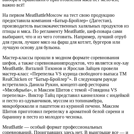
важно всё!
На первом
MeatBattleMoscow
на тест свою продукцию
предоставила
компания «Батыр-Бройлер»
(
Дагестан
)
,
производитель высококачественных
халяльных
продуктов из
птицы и мяса
.
По регламенту
MeatBattle
, шеф-повара сами
выбирают,
что и из чего готовить. Например, лучший отруб
для гриля, лучшее мясо на фарш
для котлет, бургеров
или
лучшую
основ
у
для бульона.
М
астер-классы прошли в модном формате со
ревнования
шефов, а также соревнования
продуктов, что является ноу-хау
MeatBattle
.
Виталий Тихонов и Ярослав Зайцев провели
мастер-класс «
Перепелка VS курица
свободного выпаса
ТМ
Real
Chicken
от
“
Батыр-Бройлер
”
»
. В следующем раунде
встретились Данила Рукин
,
концепт-шеф
ресторана
«
Мясо
&
рыба
»
,
и
Максим Шитов с темой «Говядина VS
перепелка
»
.
Виктор
Тайц
представил
каннеллони
с
индейк
ой
и
песто
из одуванчиков, муссом
из
топинамбур
а
,
микроброкколи
и паштетом из куриной печени. Максим
Шитов приготовил перепелку в ароматной белой сирени
и
баранину в
песто
из молодого чеснока
.
MeatBattle
— особый формат профессиональных
соревнований. Проигравших здесь
нет. В выигрыше все — и