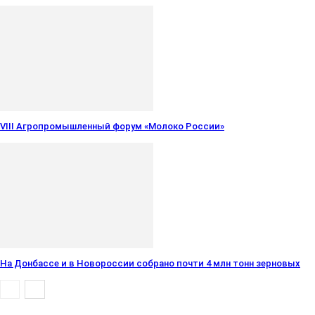
VIII Агропромышленный форум «Молоко России»
На Донбассе и в Новороссии собрано почти 4 млн тонн зерновых