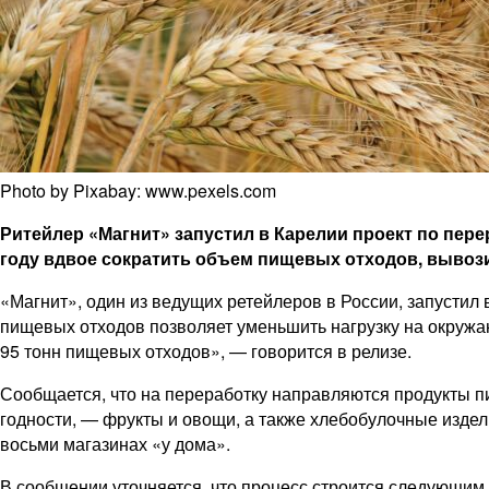
Photo by Pixabay: www.pexels.com
Ритейлер «Магнит» запустил в Карелии проект по пере
году вдвое сократить объем пищевых отходов, вывози
«Магнит», один из ведущих ретейлеров в России, запустил
пищевых отходов позволяет уменьшить нагрузку на окружа
95 тонн пищевых отходов», — говорится в релизе.
Сообщается, что на переработку направляются продукты пит
годности, — фрукты и овощи, а также хлебобулочные издели
восьми магазинах «у дома».
В сообщении уточняется, что процесс строится следующим