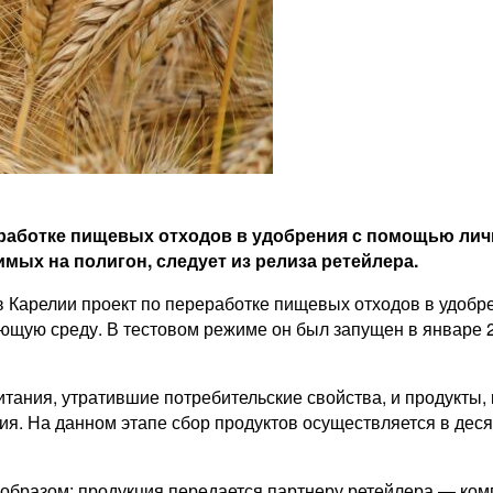
работке пищевых отходов в удобрения с помощью личин
мых на полигон, следует из релиза ретейлера.
 в Карелии проект по переработке пищевых отходов в удоб
ющую среду. В тестовом режиме он был запущен в январе 2
ания, утратившие потребительские свойства, и продукты, к
я. На данном этапе сбор продуктов осуществляется в десят
 образом: продукция передается партнеру ретейлера — ком