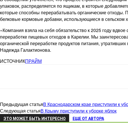
упаковок, распределяется по ящикам, в которые добавляет
которые способны перерабатывать органические отходы. П
белковые кормовые добавки, использующиеся в сельском х
«Компания взяла на себя обязательство к 2025 году вдво
переработке пищевых отходов в Карелии. Мы заинтересова
органической переработке продуктов питания, утративших 
Надежда Галактионова.
ИСТОЧНИК
ПРАЙМ
Предыдущая статья
В Краснодарском крае приступили к уб
Следующая статья
В Крыму приступили к уборке яблок
ЭТО МОЖЕТ БЫТЬ ИНТЕРЕСНО
ЕЩЕ ОТ АВТОРА