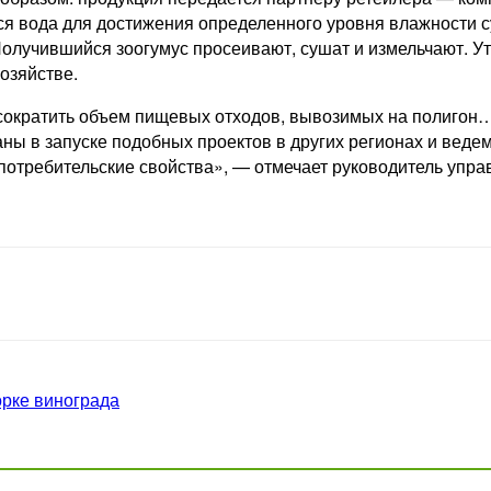
ся вода для достижения определенного уровня влажности су
олучившийся зоогумус просеивают, сушат и измельчают. Ут
озяйстве.
е сократить объем пищевых отходов, вывозимых на полигон
ны в запуске подобных проектов в других регионах и веде
потребительские свойства», — отмечает руководитель упра
орке винограда