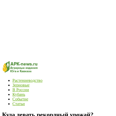
Растениеводство
Зерновые
В России
Кубань
Событие
Статьи
Куда девать рекордный урожай?