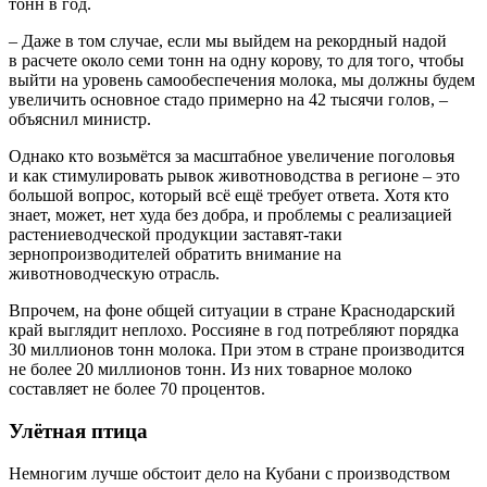
тонн в год.
– Даже в том случае, если мы выйдем на рекордный надой
в расчете около семи тонн на одну корову, то для того, чтобы
выйти на уровень самообеспечения молока, мы должны будем
увеличить основное стадо примерно на 42 тысячи голов, –
объяснил министр.
Однако кто возьмётся за масштабное увеличение поголовья
и как стимулировать рывок животноводства в регионе – это
большой вопрос, который всё ещё требует ответа. Хотя кто
знает, может, нет худа без добра, и проблемы с реализацией
растениеводческой продукции заставят-таки
зернопроизводителей обратить внимание на
животноводческую отрасль.
Впрочем, на фоне общей ситуации в стране Краснодарский
край выглядит неплохо. Россияне в год потребляют порядка
30 миллионов тонн молока. При этом в стране производится
не более 20 миллионов тонн. Из них товарное молоко
составляет не более 70 процентов.
Улётная птица
Немногим лучше обстоит дело на Кубани с производством