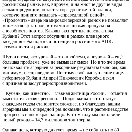
российском рынке, как, впрочем, и на многие другие виды
сельхозпродукции, остаётся гораздо ниже той планки,
которую принято называть «справедливой ценой».
«Проломить» дверь на мировой зерновой рынок не позволяет
множество факторов, в том числе низкая пропускная
способность портов. Каковы экспортные перспективы
Кубани? Этот вопрос обсудили в рамках пленарного
заседания «Экспортный потенциал российского АПК:
возможности и риски».
Шутка о том, что урожай – это проблема, а неурожай – ещё
большая проблема, уже не вызывает смеха. Но в то же время
не похвалить аграриев за рекордные результаты было бы, как
минимум, несправедливо. Поэтому своё выступление вице-
губернатор Кубани Андрей Николаевич Коробка начал
с признания заслуг зернопроизводителей.
– Кубань, как известно, – главная житница России, – отметил
заместитель главы региона. – Поддерживать этот статус
с каждым годом становится сложнее, но благодаря нашим
аграриям мы в очередной раз доказали, что в растениеводстве
прогресс в нашем крае налицо. В этом году мы поставили
новый рекорд – 14,7 миллионов тонн зерна.
Однако цель, которую диктует время, – не собирать по 80