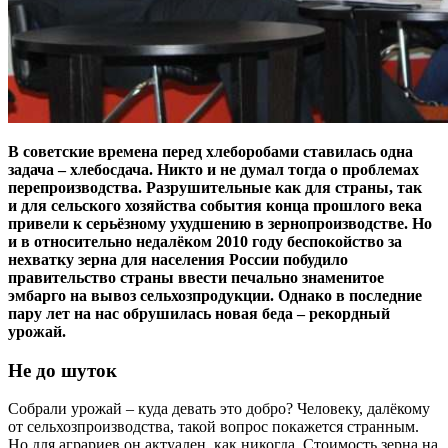
В советские времена перед хлеборобами ставилась одна
задача – хлебосдача. Никто и не думал тогда о проблемах
перепроизводства. Разрушительные как для страны, так
и для сельского хозяйства события конца прошлого века
привели к серьёзному ухудшению в зернопроизводстве. Но
и в относительно недалёком 2010 году беспокойство за
нехватку зерна для населения России побудило
правительство страны ввести печально знаменитое
эмбарго на вывоз сельхозпродукции. Однако в последние
пару лет на нас обрушилась новая беда – рекордный
урожай.
Не до шуток
Собрали урожай – куда девать это добро? Человеку, далёкому
от сельхозпроизводства, такой вопрос покажется странным.
Но для аграриев он актуален, как никогда. Стоимость зерна на