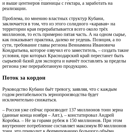
и выше центнеров пшеницы с гектара, а заработать на
реализации.
Проблема, по мнению властных структур Кубани,
заключается в том, что из этого солидного «каравая» на
территории края перерабатывается всего около трёх
миллионов, то есть примерно пятая часть. А на одном сырье,
как показывает практика, далеко не уедешь. Позиция, а по
сути, требование главы региона Вениамина Ивановича
Кондратьева, которое озвучил его заместитель, – создать такие
условия, при которых Краснодарский край перестанет быть
сырьевой базой для экспорта и начнёт поставлять за пределы
региона уже переработанную продукцию.
Поток за кордон
Руководство Кубани бьёт тревогу, заявляя, что с каждым
годом рентабельность зернопроизводства будет
исключительно снижаться.
– Россия уже сейчас производит 137 миллионов тонн зерна
(данные конца ноября – Авт.), – констатировал Андрей
Коробка. – Не за горами рубеж в 150 миллионов. При этом
внутреннее потребление составляет максимум 80 миллионов
тонн, что приводит к формированию большого объёма