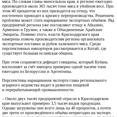
мяса. По словам главы минсельхоза края, в регионе ежегодно
производится около 365 тысяч тонн мяса в убойном весе. При
этом 40 процентов из них приходится на птицу, что
постепенно приводит к кризису перепроизводства. Решением
проблемы может стать наращивание экспортных объёмов. Ряд
предприятий региона уже поставляют птицу в Абхазию,
Армению и Грузию, а также в Объединенные Арабские
Эмираты. Помимо этого, власти Краснодарского края
намерены помочь производителям региона организовать
экспортные поставки за рубеж халяльного мяса. Среди
перспективных импортеров рассматривается и Китай, где
существует большая исламская община.
При этом сохраняется дефицит говядины, который Кубань
восполняет за счёт импорта примерно одной тысячи тонн
ежегодно из Белоруссии и Аргентины.
Перспективы наращивания экспорта глава регионального
аграрного ведомства видит в развитии пищевой
и перерабатывающей промышленности.
– Около двух тысяч предприятий отрасли в Краснодарском
крае выпускают примерно 3,5 тысяч видов продукции.
Однако загружены они всего лишь на 40 процентов, а почти
две трети от произведённого объёма непригодно на экспорт,