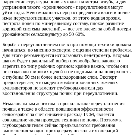
нарушение структуры почвы уходит на метры вглубь, и для
устранения такого «хронического» переуплотнения могут
уйти годы. Невозможность перераспределения влаги в почве
из-за переуплотненных участков, от этого водная эрозия,
пестрота полей по минеральному составу, плохое развитие
корневой системы растений, – все это влечет за собой потери
урожайности сельхозкультур до 50-60%.
Борьба с переуплотнением почв при помощи техники должна
начинаться, по мнению эксперта, с оценки степени проблемы.
Для этого рекомендуется использовать пенетрометр. Вторым
шагом будет правильный выбор почвообрабатывающего
агрегата по типу рабочих органов: крайне важно, чтобы они
не создавали широких щелей и не поднимали на поверхность
с глубины 50 см и более неплодородные слои. Эксперт
предостерегает, что модели комбинированных тяжелых
культиваторов не заменят глубокорыхлители для
восстановления структуры почвы при переуплотнении.
Немаловажным аспектом в профилактике переуплотнения
почвы, а также в области повышения эффективности
сельхозработ за счет снижения расхода ГСМ, является
сокращение числа проходов техники по полю. Поэтому к
глубокорыхлителям сейчас предъявляются требования
выполнения за один проход сразу нескольких операций.