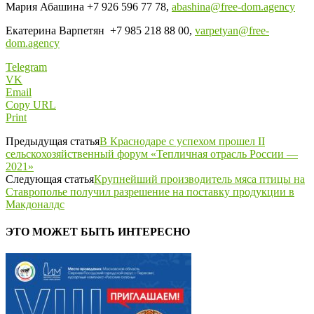
Мария Абашина +7 926 596 77 78,
abashina@free-dom.agency
Екатерина Варпетян +7 985 218 88 00,
varpetyan@free-
dom.agency
Telegram
VK
Email
Copy URL
Print
Предыдущая статья
В Краснодаре с успехом прошел II
сельскохозяйственный форум «Тепличная отрасль России —
2021»
Следующая статья
Крупнейший производитель мяса птицы на
Ставрополье получил разрешение на поставку продукции в
Макдоналдс
ЭТО МОЖЕТ БЫТЬ ИНТЕРЕСНО