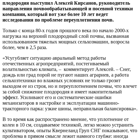
плодородия выступил Алексей Кирсанов, руководитель
направления почвообрабатывающей и посевной техники
компании, который вот уже более 10 лет ведет
исследования по проблеме переуплотнения почв.
Только с конца 80-х годов прошлого века по начало 2000-х
нагрузка на верхний плодородный слой почвы, вызванная
использованием тяжелых мощных сельхозмашин, возросла
более, чем в 2,5 раза.
«Усугубляет ситуацию авральный метод работы
отечественных агропредприятий, постегиваемый
волатильностью климата, – комментирует Алексей. – Снег,
дождь или град порой не пугают наших аграриев, а работа
сельхозтехники во влажных условиях не только грозит
выходом ее из строя, но и переуплотнением почвы, что влечет
за собой снижение плодородия и имеет накопительный
эффект. Усиливают его и систематические ошибки
механизаторов в настройке и эксплуатации машинно-
тракторного парка: узкие шины, неправильная балансировка».
В то время как распространено мнение, что уплотнение от
колеи в 10 см, создаваемое техникой, легко можно устранить
культиватором, опыты Квернеланд Груп СНГ показывают, что
проблема в прямом смысле лежит намного глубже: иногда