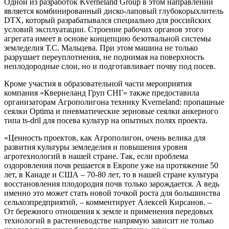
Одной из разработок Kverneland Group в этом направлении
является комбинированный диско-лаповый глубокорыхлитель
DTX, который разрабатывался специально для российских
условий эксплуатации. Строение рабочих органов этого
агрегата имеет в основе концепцию безотвальной системы
земледелия Т.С. Мальцева. При этом машина не только
разрушает переуплотнения, не поднимая на поверхность
неплодородные слои, но и подготавливает почву под посев.
Кроме участия в образовательной части мероприятия
компания «Квернеланд Груп СНГ» также предоставила
организаторам Агрополигона технику Kverneland: пропашные
сеялки Optima и пневматические зерновые сеялки анкерного
типа ts-dril для посева культур на опытных полях проекта.
«Ценность проектов, как Агрополигон, очень велика для
развития культуры земледелия и повышения уровня
агротехнологий в нашей стране. Так, если проблема
оздоровления почв решается в Европе уже на протяжение 50
лет, в Канаде и США – 70-80 лет, то в нашей стране культура
восстановления плодородия почв только зарождается. А ведь
именно это может стать новой точкой роста для большинства
сельхозпредприятий, – комментирует Алексей Кирсанов. –
От бережного отношения к земле и применения передовых
технологий в растениеводстве напрямую зависит не только