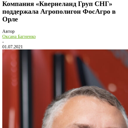
Компания «Квернеланд Груп СНГ»
поддержала Агрополигон ФосАгро в
Орле
Автор
Оксана Багненко
-
01.07.2021