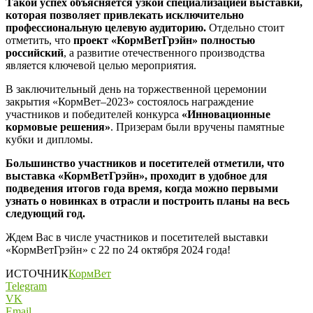
Такой успех объясняется узкой специализацией выставки,
которая позволяет привлекать исключительно
профессиональную целевую аудиторию.
Отдельно стоит
отметить, что
проект «КормВетГрэйн» полностью
российский
, а развитие отечественного производства
является ключевой целью мероприятия.
В заключительный день на торжественной церемонии
закрытия «КормВет–2023» состоялось награждение
участников и победителей конкурса
«Инновационные
кормовые решения»
. Призерам были вручены памятные
кубки и дипломы.
Большинство участников и посетителей отметили, что
выставка «КормВетГрэйн», проходит в удобное для
подведения итогов года время, когда можно первыми
узнать о новинках в отрасли и построить планы на весь
следующий год.
Ждем Вас в числе участников и посетителей выставки
«КормВетГрэйн» с 22 по 24 октября 2024 года!
ИСТОЧНИК
КормВет
Telegram
VK
Email