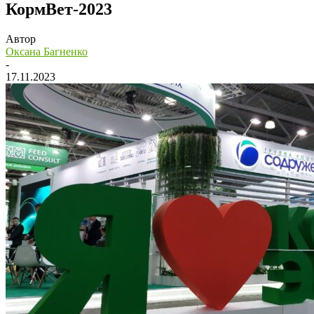
КормВет-2023
Автор
Оксана Багненко
-
17.11.2023