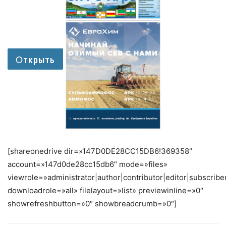
[shareonedrive dir=»147D0DE28CC15DB6!369358″
account=»147d0de28cc15db6″ mode=»files»
viewrole=»administrator|author|contributor|editor|subscribe
downloadrole=»all» filelayout=»list» previewinline=»0″
showrefreshbutton=»0″ showbreadcrumb=»0″]