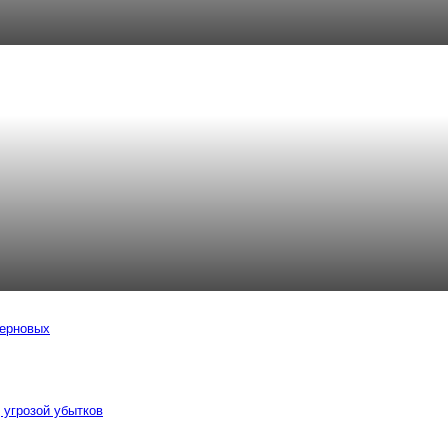
зерновых
 угрозой убытков