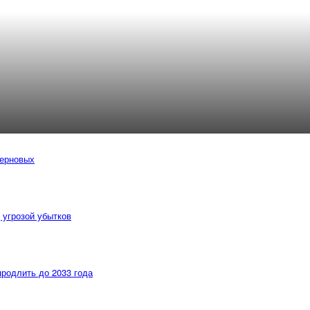
зерновых
 угрозой убытков
продлить до 2033 года