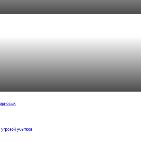
зерновых
 угрозой убытков