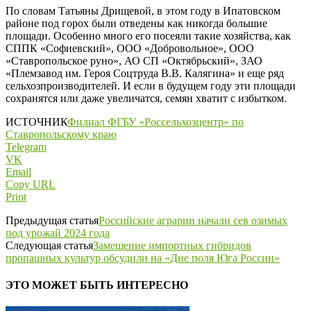
По словам Татьяны Дрищевой, в этом году в Ипатовском
районе под горох были отведены как никогда большие
площади. Особенно много его посеяли такие хозяйства, как
СППК «Софиевский», ООО «Добровольное», ООО
«Ставропольское руно», АО СП «Октябрьский», ЗАО
«Племзавод им. Героя Соцтруда В.В. Калягина» и еще ряд
сельхозпроизводителей. И если в будущем году эти площади
сохранятся или даже увеличатся, семян хватит с избытком.
ИСТОЧНИК
Филиал ФГБУ «Россельхозцентр» по
Ставропольскому краю
Telegram
VK
Email
Copy URL
Print
Предыдущая статья
Российские аграрии начали сев озимых
под урожай 2024 года
Следующая статья
Замещение импортных гибридов
пропашных культур обсудили на «Дне поля Юга России»
ЭТО МОЖЕТ БЫТЬ ИНТЕРЕСНО