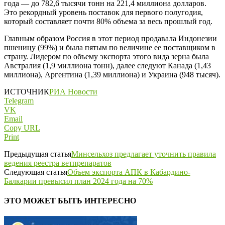
года — до 782,6 тысячи тонн на 221,4 миллиона долларов.
Это рекордный уровень поставок для первого полугодия,
который составляет почти 80% объема за весь прошлый год.
Главным образом Россия в этот период продавала Индонезии
пшеницу (99%) и была пятым по величине ее поставщиком в
страну. Лидером по объему экспорта этого вида зерна была
Австралия (1,9 миллиона тонн), далее следуют Канада (1,43
миллиона), Аргентина (1,39 миллиона) и Украина (948 тысяч).
ИСТОЧНИК
РИА Новости
Telegram
VK
Email
Copy URL
Print
Предыдущая статья
Минсельхоз предлагает уточнить правила
ведения реестра ветпрепаратов
Следующая статья
Объем экспорта АПК в Кабардино-
Балкарии превысил план 2024 года на 70%
ЭТО МОЖЕТ БЫТЬ ИНТЕРЕСНО